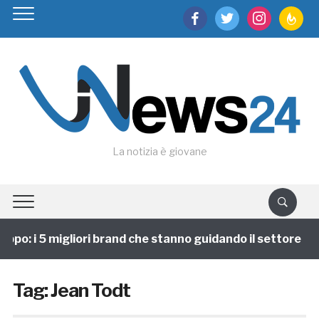
facebook
twitter
instagram
feedburn
La notizia è giovane
ppo: i 5 migliori brand che stanno guidando il settore
Tag:
Jean Todt