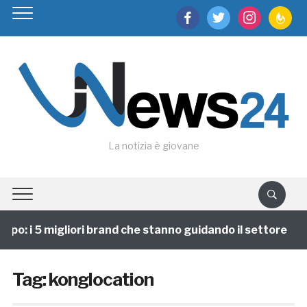
facebook
twitter
instagram
feedburn
La notizia è giovane
po: i 5 migliori brand che stanno guidando il settore
Tag:
konglocation