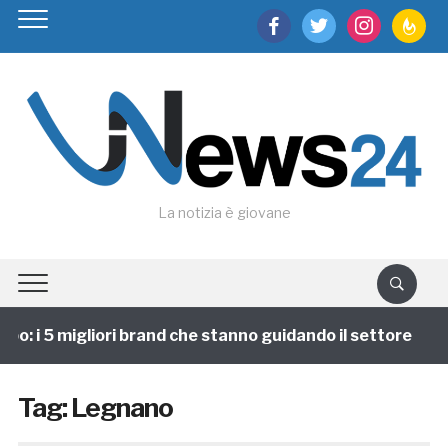
facebook
twitter
instagram
feedburn
La notizia è giovane
o: i 5 migliori brand che stanno guidando il settore
Tag:
Legnano