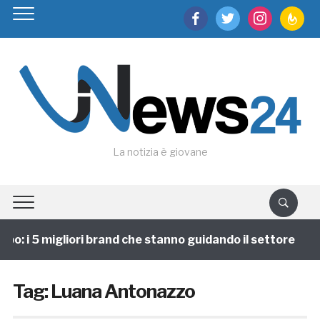
facebook
twitter
instagram
feedburn
La notizia è giovane
po: i 5 migliori brand che stanno guidando il settore
Tag:
Luana Antonazzo