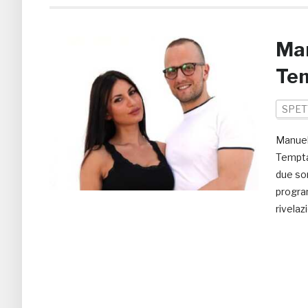
Man
Tem
SPET
Manuel
Temptat
due son
progra
rivelaz