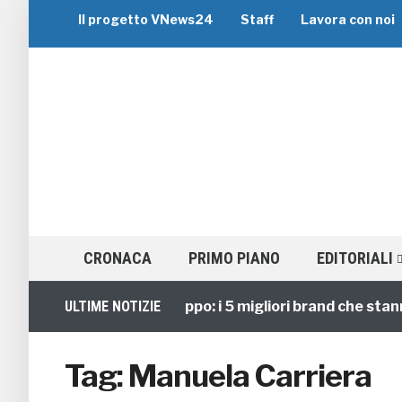
Il progetto VNews24
Staff
Lavora con noi
CRONACA
PRIMO PIANO
EDITORIALI
ULTIME NOTIZIE
Viaggi di Gruppo: i 5 migliori brand che stanno
Tag:
Manuela Carriera