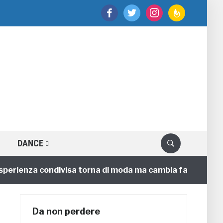
facebook
twitter
instagram
feedburner
DANCE
perienza condivisa torna di moda ma cambia faccia
Da non perdere