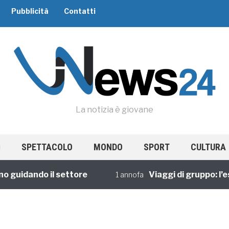
Pubblicità
Contatti
La notizia è giovane
SPETTACOLO
MONDO
SPORT
CULTURA
 guidando il settore
Viaggi di gruppo: l’es
1 annofa