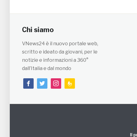
Chi siamo
VNews24 è il nuovo portale web,
scritto e ideato da giovani, per le
notizie e informazioni a 360°
dall’Italia e dal mondo
facebook
twitter
instagram
feedburner
Il