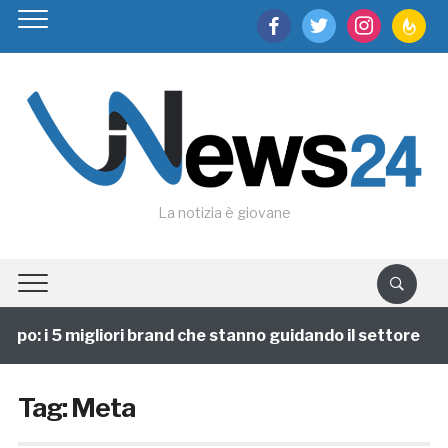
facebook
twitter
instagram
feedburn
La notizia è giovane
po: i 5 migliori brand che stanno guidando il settore
Tag:
Meta