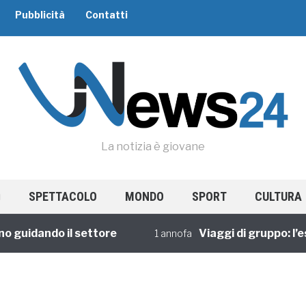
Pubblicità
Contatti
La notizia è giovane
SPETTACOLO
MONDO
SPORT
CULTURA
 guidando il settore
Viaggi di gruppo: l’es
1 annofa