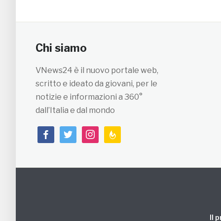
Chi siamo
VNews24 è il nuovo portale web,
scritto e ideato da giovani, per le
notizie e informazioni a 360°
dall’Italia e dal mondo
facebook
twitter
instagram
feedburner
Il