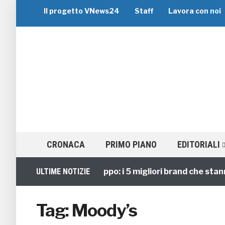
Il progetto VNews24
Staff
Lavora con noi
CRONACA
PRIMO PIANO
EDITORIALI
ULTIME NOTIZIE
Viaggi di Gruppo: i 5 migliori brand che stanno
Tag:
Moody’s