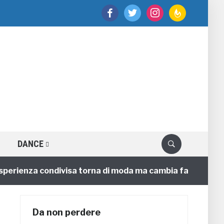
facebook
twitter
instagram
feedburner
DANCE
perienza condivisa torna di moda ma cambia faccia
Da non perdere