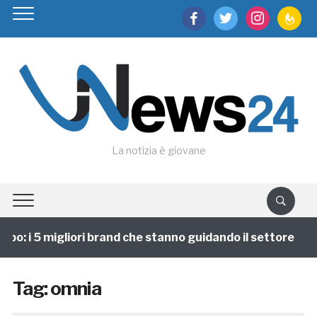
facebook
twitter
instagram
feedburn
La notizia è giovane
po: i 5 migliori brand che stanno guidando il settore
Tag:
omnia