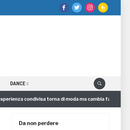
facebook
twitter
instagram
feedburner
DANCE
sperienza condivisa torna di moda ma cambia faccia
Da non perdere