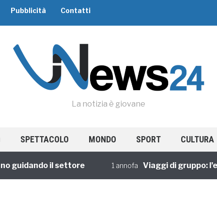
Pubblicità
Contatti
La notizia è giovane
SPETTACOLO
MONDO
SPORT
CULTURA
o guidando il settore
Viaggi di gruppo: l’e
1 annofa