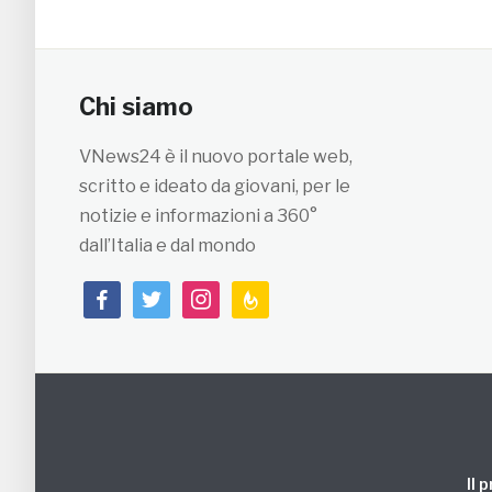
Chi siamo
VNews24 è il nuovo portale web,
scritto e ideato da giovani, per le
notizie e informazioni a 360°
dall’Italia e dal mondo
facebook
twitter
instagram
feedburner
Il