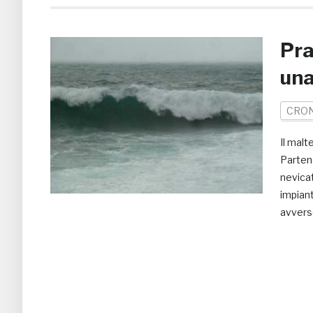
Pra
una
CRO
Il malt
Partend
nevicat
impiant
avverse