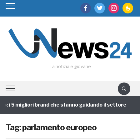
facebook
twitter
instagram
feedburn
La notizia è giovane
 i 5 migliori brand che stanno guidando il settore
1
Tag:
parlamento europeo