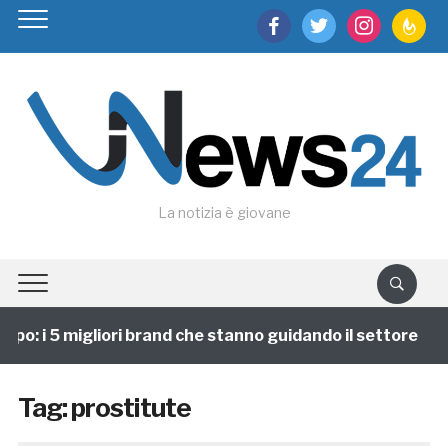
facebook
twitter
instagram
feedburn
La notizia è giovane
po: i 5 migliori brand che stanno guidando il settore
Tag:
prostitute