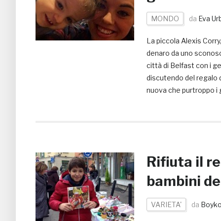
MONDO
da
Eva Ur
La piccola Alexis Corry
denaro da uno sconosci
città di Belfast con i g
discutendo del regalo d
nuova che purtroppo i
Rifiuta il r
bambini del
VARIETA'
da
Boyko