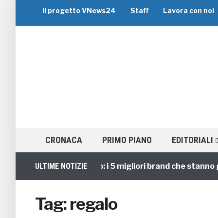
Il progetto VNews24
Staff
Lavora con noi
CRONACA
PRIMO PIANO
EDITORIALI
Viaggi di Gruppo: i 5 migliori brand che stanno gu
ULTIME NOTIZIE
Tag:
regalo