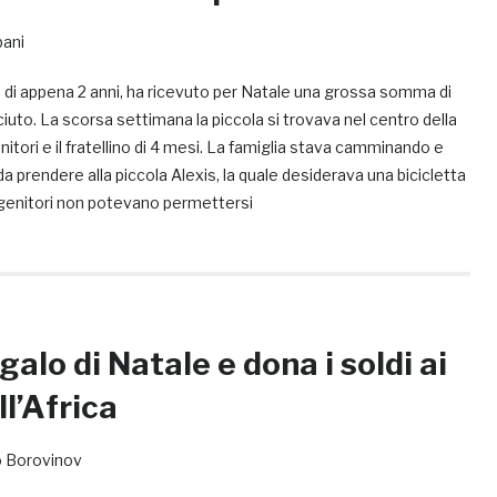
bani
, di appena 2 anni, ha ricevuto per Natale una grossa somma di
uto. La scorsa settimana la piccola si trovava nel centro della
enitori e il fratellino di 4 mesi. La famiglia stava camminando e
a prendere alla piccola Alexis, la quale desiderava una bicicletta
 genitori non potevano permettersi
egalo di Natale e dona i soldi ai
l’Africa
 Borovinov