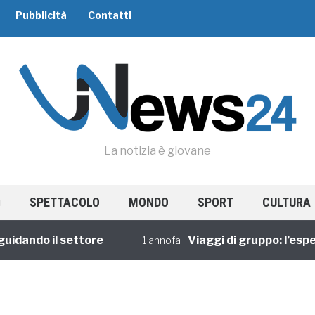
Pubblicità
Contatti
La notizia è giovane
SPETTACOLO
MONDO
SPORT
CULTURA
idando il settore
Viaggi di gruppo: l’esper
1 annofa