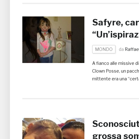
Safyre, ca
“Un’ispiraz
MONDO
da
Raffae
A fianco alle missive d
Clown Posse, un pacchet
mittente era una “cer
Sconosciut
grossa som