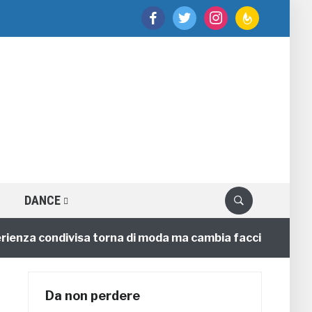
facebook
twitter
instagram
feedburner
DANCE
ienza condivisa torna di moda ma cambia faccia
4 an
Da non perdere