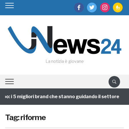
facebook
twitter
instagram
feedburn
La notizia è giovane
po: i 5 migliori brand che stanno guidando il settore
Tag:
riforme