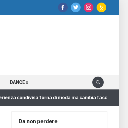
facebook
twitter
instagram
feedburner
DANCE
nza condivisa torna di moda ma cambia faccia
4 annif
Da non perdere