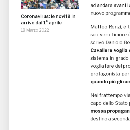
ad andare avanti 
nuovo programma, 
Coronavirus: le novità in
arrivo dal 1° aprile
Matteo Renzi, è t
18 Marzo 2022
suo vero timore
scrive Daniele Bel
Cavaliere voglia 
sistema in grado 
voglia fare del p
protagonista per 
quando più gli co
Nel frattempo vien
capo dello Stato
mossa propagan
destino a seconda d