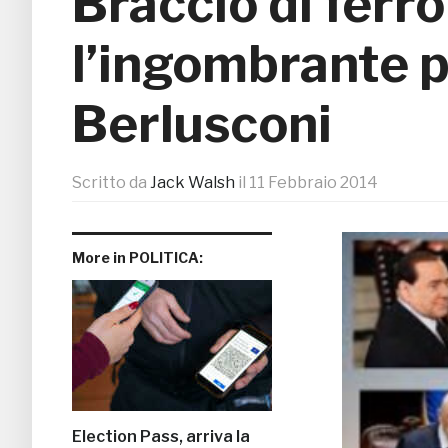
Braccio di ferr
l’ingombrante p
Berlusconi
Scritto da
Jack Walsh
il
11 Febbraio 2014
More in POLITICA:
Election Pass, arriva la