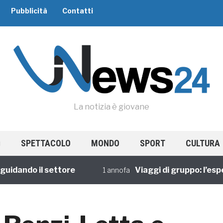
Pubblicità
Contatti
La notizia è giovane
SPETTACOLO
MONDO
SPORT
CULTURA
ando il settore
Viaggi di gruppo: l’esperie
1 annofa