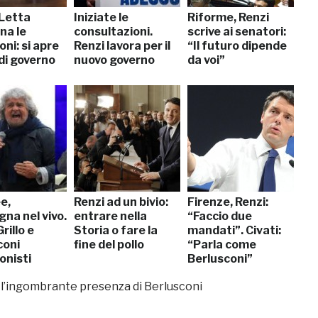
 Letta
Iniziate le
Riforme, Renzi
na le
consultazioni.
scrive ai senatori:
oni: si apre
Renzi lavora per il
“Il futuro dipende
i di governo
nuovo governo
da voi”
e,
Renzi ad un bivio:
Firenze, Renzi:
na nel vivo.
entrare nella
“Faccio due
rillo e
Storia o fare la
mandati”. Civati:
coni
fine del pollo
“Parla come
onisti
Berlusconi”
e l’ingombrante presenza di Berlusconi