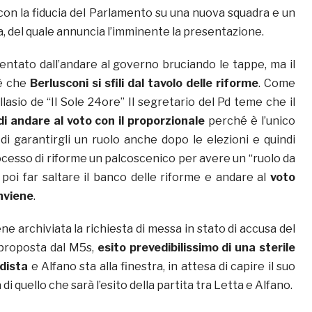
con la fiducia del Parlamento su una nuova squadra e un
del quale annuncia l’imminente la presentazione.
entato dall’andare al governo bruciando le tappe, ma il
 è che
Berlusconi si sfili dal tavolo delle riforme
. Come
lasio de “Il Sole 24ore” Il segretario del Pd teme che il
di andare al voto con il proporzionale
perché è l’unico
di garantirgli un ruolo anche dopo le elezioni e quindi
rocesso di riforme un palcoscenico per avere un “ruolo da
poi far saltare il banco delle riforme e andare al
voto
nviene
.
e archiviata la richiesta di messa in stato di accusa del
 proposta dal M5s,
esito prevedibilissimo di una sterile
dista
e Alfano sta alla finestra, in attesa di capire il suo
i quello che sarà l’esito della partita tra Letta e Alfano.