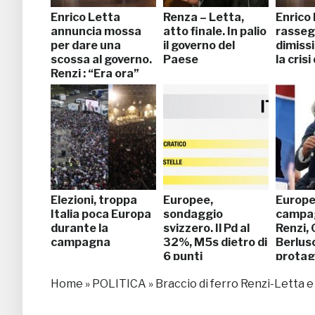
Enrico Letta
Renza – Letta,
Enrico
annuncia mossa
atto finale. In palio
rasseg
per dare una
il governo del
dimissi
scossa al governo.
Paese
la cris
Renzi : “Era ora”
Elezioni, troppa
Europee,
Europe
Italia poca Europa
sondaggio
campag
durante la
svizzero. Il Pd al
Renzi, G
campagna
32%, M5s dietro di
Berlus
6 punti
protag
Home
»
POLITICA
»
Braccio di ferro Renzi-Letta 