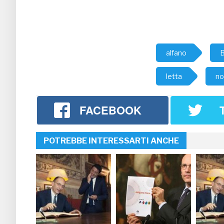
alfano
B
letta
no
FACEBOOK
POTREBBE INTERESSARTI ANCHE