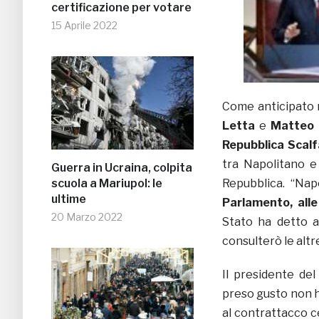
certificazione per votare
15 Aprile 2022
Come anticipato n
Letta
e
Matteo 
Repubblica Scalf
tra Napolitano e
Guerra in Ucraina, colpita
Repubblica. “Na
scuola a Mariupol: le
ultime
Parlamento, alle
20 Marzo 2022
Stato ha detto a
consulterò le altr
Il presidente del
preso gusto non h
al contrattacco c