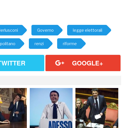
erlusconi
Governo
legge elettorali
politano
renzi
riforme
TWITTER
GOOGLE+