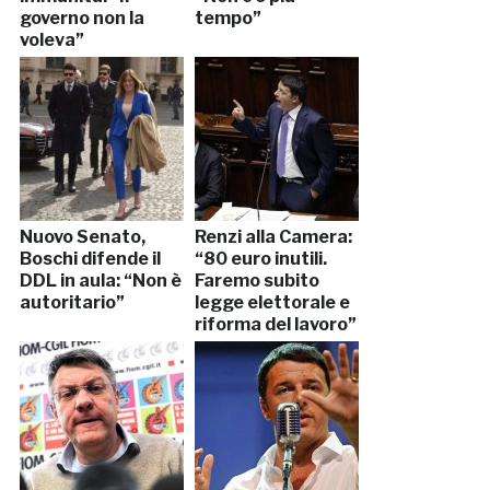
governo non la
tempo”
voleva”
Nuovo Senato,
Renzi alla Camera:
Boschi difende il
“80 euro inutili.
DDL in aula: “Non è
Faremo subito
autoritario”
legge elettorale e
riforma del lavoro”