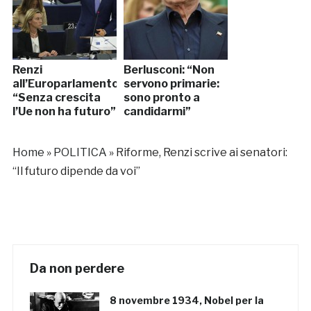
Renzi
Berlusconi: “Non
all’Europarlamento:
servono primarie:
“Senza crescita
sono pronto a
l’Ue non ha futuro”
candidarmi”
Home
»
POLITICA
»
Riforme, Renzi scrive ai senatori:
“Il futuro dipende da voi”
Da non perdere
8 novembre 1934, Nobel per la