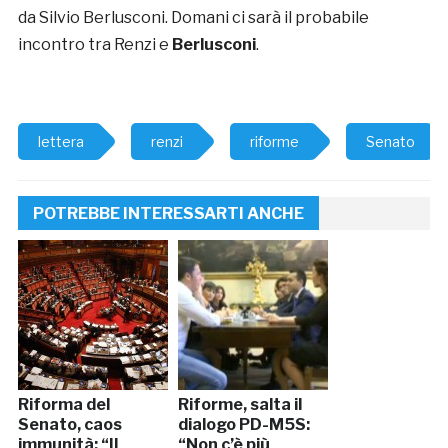
da Silvio Berlusconi. Domani ci sarà il probabile
incontro tra Renzi e
Berlusconi
.
lettera
renzi
riforme
Senato
POTREBBE INTERESSARTI ANCHE
Riforma del
Riforme, salta il
Senato, caos
dialogo PD-M5S:
immunità: “Il
“Non c’è più