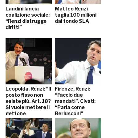
Landini lancia
Matteo Renzi
coalizione sociale:
taglia 100 milioni
“Renzi distrugge
dal fondo SLA
diritti”
Leopolda, Renzi: “Il
Firenze, Renzi:
posto fisso non
“Faccio due
esiste più. Art. 18?
mandati”. Civati:
Si vuole mettere il
“Parla come
gettone
Berlusconi”
nell’iPhone”