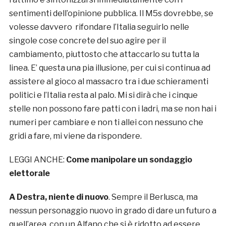
sentimenti dell’opinione pubblica. Il M5s dovrebbe, se
volesse davvero rifondare l’Italia seguirlo nelle
singole cose concrete del suo agire per il
cambiamento, piuttosto che attaccarlo su tutta la
linea. E’ questa una pia illusione, per cui si continua ad
assistere al gioco al massacro tra i due schieramenti
politici e l’Italia resta al palo. Mi si dirà che i cinque
stelle non possono fare patti con i ladri, ma se non hai i
numeri per cambiare e non ti allei con nessuno che
gridi a fare, mi viene da rispondere.
LEGGI ANCHE:
Come manipolare un sondaggio
elettorale
A Destra, niente di nuovo
. Sempre il Berlusca, ma
nessun personaggio nuovo in grado di dare un futuro a
quell’area, con un Alfano che si è ridotto ad essere