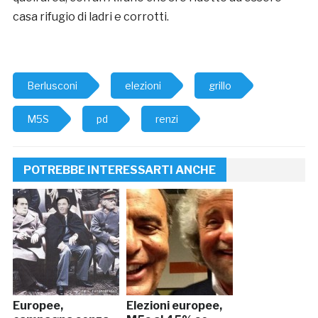
casa rifugio di ladri e corrotti.
Berlusconi
elezioni
grillo
M5S
pd
renzi
POTREBBE INTERESSARTI ANCHE
Europee,
Elezioni europee,