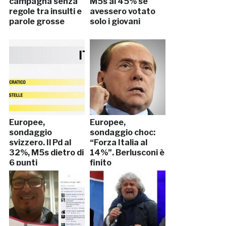
campagna senza
M5s al 45% se
regole tra insulti e
avessero votato
parole grosse
solo i giovani
Europee,
Europee,
sondaggio
sondaggio choc:
svizzero. Il Pd al
“Forza Italia al
32%, M5s dietro di
14%”. Berlusconi è
6 punti
finito