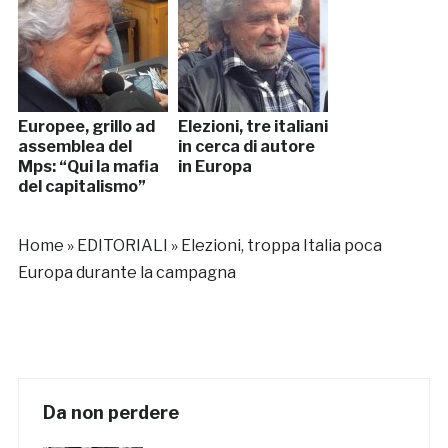
Europee, grillo ad
Elezioni, tre italiani
assemblea del
in cerca di autore
Mps: “Qui la mafia
in Europa
del capitalismo”
Home
»
EDITORIALI
»
Elezioni, troppa Italia poca
Europa durante la campagna
Da non perdere