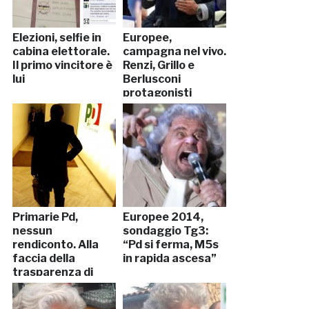
Elezioni, selfie in
Europee,
cabina elettorale.
campagna nel vivo.
Il primo vincitore è
Renzi, Grillo e
lui
Berlusconi
protagonisti
Primarie Pd,
Europee 2014,
nessun
sondaggio Tg3:
rendiconto. Alla
“Pd si ferma, M5s
faccia della
in rapida ascesa”
trasparenza di
Renzi