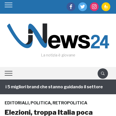
facebook
twitter
instagram
feedburn
La notizia è giovane
i 5 migliori brand che stanno guidando il settore
1 a
EDITORIALI
,
POLITICA
,
RETROPOLITICA
Elezioni, troppa Italia poca