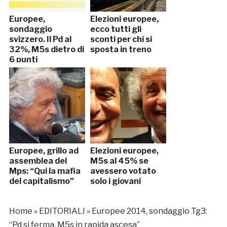
Europee,
Elezioni europee,
sondaggio
ecco tutti gli
svizzero. Il Pd al
sconti per chi si
32%, M5s dietro di
sposta in treno
6 punti
Europee, grillo ad
Elezioni europee,
assemblea del
M5s al 45% se
Mps: “Qui la mafia
avessero votato
del capitalismo”
solo i giovani
Home
»
EDITORIALI
»
Europee 2014, sondaggio Tg3:
“Pd si ferma, M5s in rapida ascesa”