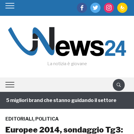
facebook
twitter
instagram
feedburn
La notizia è giovane
 5 migliori brand che stanno guidando il settore
1 an
EDITORIALI
,
POLITICA
Europee 2014, sondaggio Tg3: