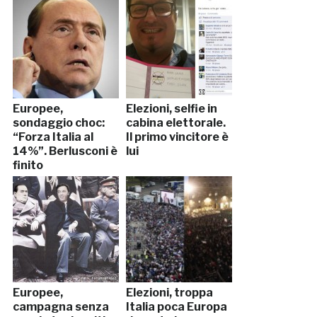
Europee,
Elezioni, selfie in
sondaggio choc:
cabina elettorale.
“Forza Italia al
Il primo vincitore è
14%”. Berlusconi è
lui
finito
Europee,
Elezioni, troppa
campagna senza
Italia poca Europa