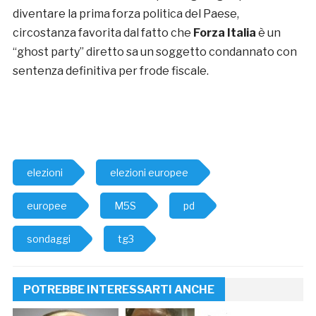
diventare la prima forza politica del Paese,
circostanza favorita dal fatto che
Forza Italia
è un
“ghost party” diretto sa un soggetto condannato con
sentenza definitiva per frode fiscale.
elezioni
elezioni europee
europee
M5S
pd
sondaggi
tg3
POTREBBE INTERESSARTI ANCHE