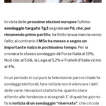
In vista delle
prossime elezioni europee
l’ultimo
sondaggio targato Tg3
segnala
un Pd, che, pur
rimanendo primo partito
, ha finito la sua marcia verso
l’alto; al contrario il
M5s ha messo a segno un
importante rialzo in pochissimo tempo
. Per la
cronaca lo stesso sondaggio dà Forza Italia al 19%,
Ncd-Udc al 5.6&, la Lega al 5,2% e Fratelli d’Italia vicino
al 4%.
In un periodo in cui pure la televisione parrocchiale fa
sondaggi elettorali, fare notizia non è elencare i dati
delle varie rilevazioni statistiche, quanto stare
attento alle tendenze e ai segnali. E’ di qualche giorno
fa la
notizia di un sondaggio “riservato”
, che circola