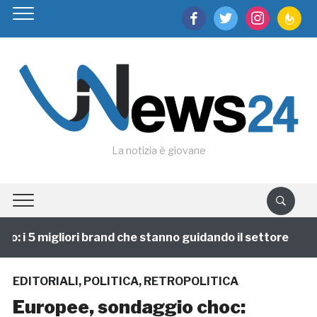
facebook
twitter
instagram
feedburn
La notizia è giovane
: i 5 migliori brand che stanno guidando il settore
1
EDITORIALI
,
POLITICA
,
RETROPOLITICA
Europee, sondaggio choc: