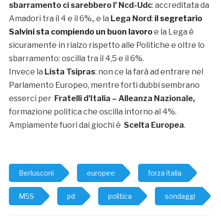
sbarramento ci sarebbero l’
Ncd-Udc
: accreditata da
Amadori tra il 4 e il 6%,, e la
Lega Nord
:
il segretario
Salvini sta compiendo un buon lavoro
e la Lega è
sicuramente in rialzo rispetto alle Politiche e oltre lo
sbarramento: oscilla tra il 4,5 e il 6%.
Invece la
Lista Tsipras
: non ce la farà ad entrare nel
Parlamento Europeo, mentre forti dubbi sembrano
esserci per
Fratelli d’Italia – Alleanza Nazionale,
formazione politica che oscilla intorno al 4%.
Ampiamente fuori dai giochi è
Scelta Europea
.
Berlusconi
europee
forza italia
M5S
pd
politica
sondaggi