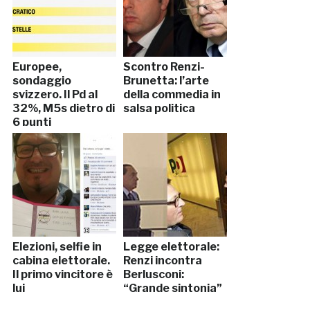
Europee,
Scontro Renzi-
sondaggio
Brunetta: l’arte
svizzero. Il Pd al
della commedia in
32%, M5s dietro di
salsa politica
6 punti
Elezioni, selfie in
Legge elettorale:
cabina elettorale.
Renzi incontra
Il primo vincitore è
Berlusconi:
lui
“Grande sintonia”