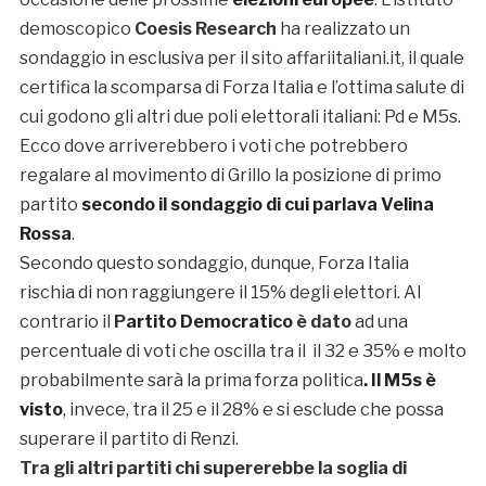
demoscopico
Coesis Research
ha realizzato un
sondaggio in esclusiva per il sito affariitaliani.it, il quale
certifica la scomparsa di Forza Italia e l’ottima salute di
cui godono gli altri due poli elettorali italiani: Pd e M5s.
Ecco dove arriverebbero i voti che potrebbero
regalare al movimento di Grillo la posizione di primo
partito
secondo il sondaggio di cui parlava Velina
Rossa
.
Secondo questo sondaggio, dunque, Forza Italia
rischia di non raggiungere il 15% degli elettori. Al
contrario il
P
artito Democratico
è dato
ad una
percentuale di voti che oscilla tra il il 32 e 35% e molto
probabilmente sarà la prima forza politica
. Il M5s è
visto
, invece, tra il 25 e il 28% e si esclude che possa
superare il partito di Renzi.
Tra gli altri partiti chi supererebbe la soglia di