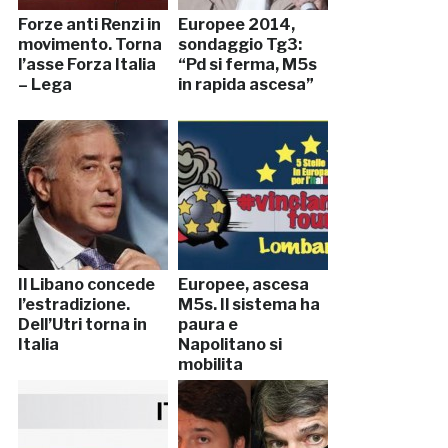
Forze anti Renzi in
Europee 2014,
movimento. Torna
sondaggio Tg3:
l’asse Forza Italia
“Pd si ferma, M5s
– Lega
in rapida ascesa”
Il Libano concede
Europee, ascesa
l’estradizione.
M5s. Il sistema ha
Dell’Utri torna in
paura e
Italia
Napolitano si
mobilita