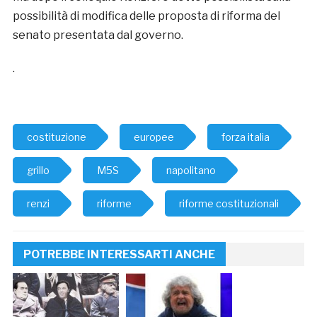
possibilità di modifica delle proposta di riforma del
senato presentata dal governo.
.
costituzione
europee
forza italia
grillo
M5S
napolitano
renzi
riforme
riforme costituzionali
POTREBBE INTERESSARTI ANCHE