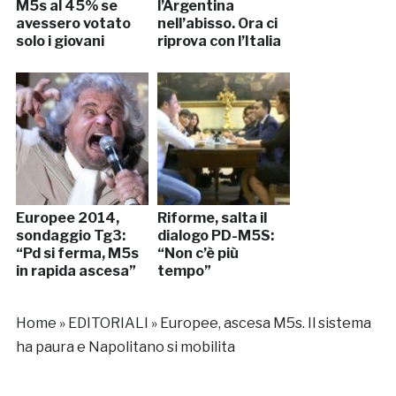
M5s al 45% se
l’Argentina
avessero votato
nell’abisso. Ora ci
solo i giovani
riprova con l’Italia
Europee 2014,
Riforme, salta il
sondaggio Tg3:
dialogo PD-M5S:
“Pd si ferma, M5s
“Non c’è più
in rapida ascesa”
tempo”
Home
»
EDITORIALI
»
Europee, ascesa M5s. Il sistema
ha paura e Napolitano si mobilita