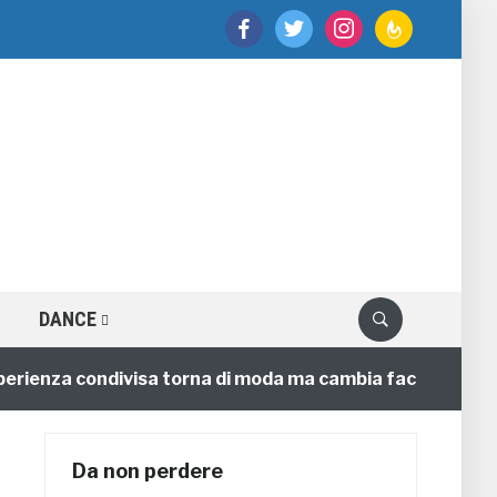
facebook
twitter
instagram
feedburner
DANCE
enza condivisa torna di moda ma cambia faccia
4 anni
Da non perdere