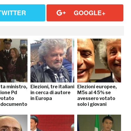
TWITTER
GOOGLE+
ta ministro,
Elezioni, tre italiani
Elezioni europee,
zione Pd
in cerca di autore
M5s al 45% se
votato
in Europa
avessero votato
 documento
solo i giovani