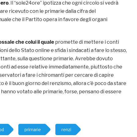
tero
. Il “sole24ore” ipotizza che ogni circolo si vedrà
re ricevuto con le primarie dalla cifra del
ale che il Partito opera in favore degli organi
ssale che colui il quale
promette di mettere i conti
ni dello Stato online e sfida i sindacati a fare lo stesso,
ettante, sulla questione primarie. Avrebbe dovuto
 conti ad esse relative immediatamente, piuttosto che
servatori a fare i chiromanti per cercare di capire
o è il buon giorno del renzismo, allora c’è poco da stare
he hanno votato alle primarie, forse, pensano di essere
pd
primarie
renzi