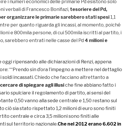
ire i numeri economici delle primarie Pd esistono solo
ni verbali di Francesco Bonifazi,
tesoriere del Pd,
per organizzare le primarie sarebbero stati spesi
1,1
entre per quanto riguarda gli incassi, al momento, poiché
oni e 800mila persone, di cui 500mila iscritti al partito, i
o, sarebbero entrati nelle casse del Pd
4 milioni e
 oggi ripensando alle dichiarazioni di Renzi, appena
ore: ““Prendo sin d’ora l’impegno a mettere nel dettaglio
 soldi incassati.
Chiedo che facciano altrettanto a
cercare di spiegare agli illusi
che fine abbiano fatto i
ario spulciare il regolamento di partito, ai sensi del
tante 0,50 vanno alla sede centrale e 1,50 restano sul
to ciò sia stato rispettato 1,2 milioni di euro sono finiti
tito centrale e circa 3,5 milioni sono finiti alle
ti sul territorio nazionale.
Che nel 2012 erano 6.602 in