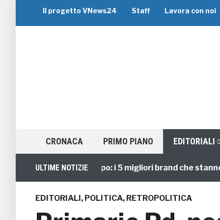
Il progetto VNews24
Staff
Lavora con noi
CRONACA
PRIMO PIANO
EDITORIALI
Viaggi di Gruppo: i 5 migliori brand che stanno guid
ULTIME NOTIZIE
EDITORIALI
,
POLITICA
,
RETROPOLITICA