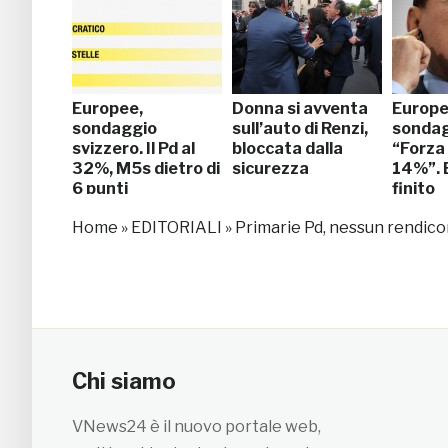
Europee,
Donna si avventa
Europe
sondaggio
sull’auto di Renzi,
sondag
svizzero. Il Pd al
bloccata dalla
“Forza 
32%, M5s dietro di
sicurezza
14%”. 
6 punti
finito
Home
»
EDITORIALI
»
Primarie Pd, nessun rendicon
Chi siamo
VNews24 è il nuovo portale web,