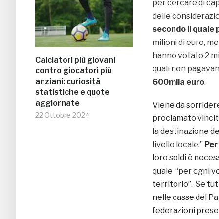
per cercare di cap
delle considerazio
secondo il quale 
milioni di euro, m
hanno votato 2 mili
Calciatori più giovani
quali non pagavan
contro giocatori più
anziani: curiosità
600mila euro
.
statistiche e quote
aggiornate
Viene da sorridere
22 Ottobre 2024
proclamato vincit
la destinazione dei
livello locale.”
Per 
loro soldi è necess
quale “per ogni vo
territorio”. Se tut
nelle casse del Par
federazioni presen