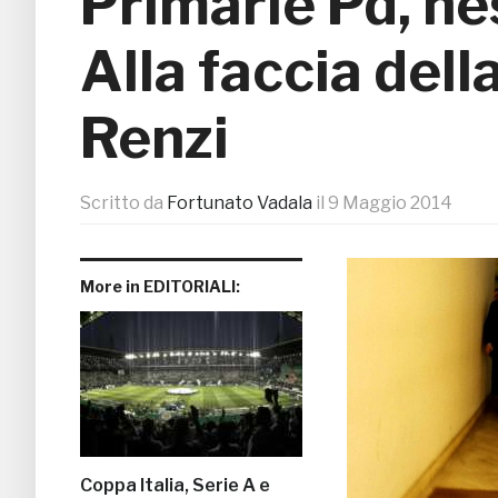
Primarie Pd, ne
Alla faccia dell
Renzi
Scritto da
Fortunato Vadala
il
9 Maggio 2014
More in EDITORIALI:
Coppa Italia, Serie A e