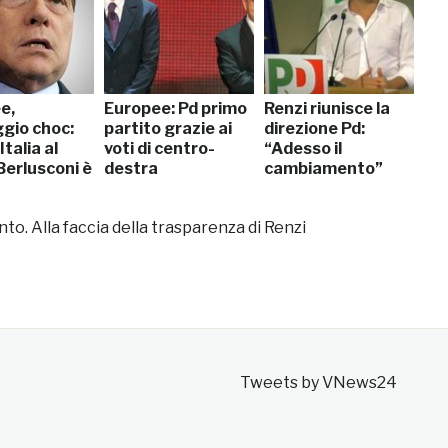
e,
Europee: Pd primo
Renzi riunisce la
gio choc:
partito grazie ai
direzione Pd:
Italia al
voti di centro-
“Adesso il
Berlusconi è
destra
cambiamento”
to. Alla faccia della trasparenza di Renzi
Tweets by VNews24