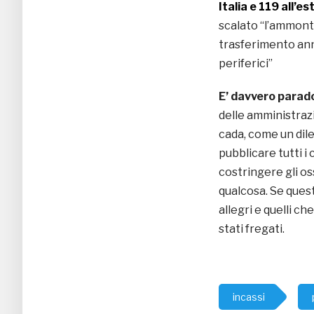
Italia e 119 all’es
scalato “l’ammonta
trasferimento annu
periferici”
E’ davvero parado
delle amministrazio
cada, come un dil
pubblicare tutti i
costringere gli os
qualcosa. Se quest
allegri e quelli c
stati fregati.
incassi