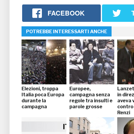
FACEBOOK
POTREBBE INTERESSARTI ANCHE
Elezioni, troppa
Europee,
Lanzet
Italia poca Europa
campagna senza
in dire
durante la
regole tra insulti e
aveva 
campagna
parole grosse
contro
Renzi