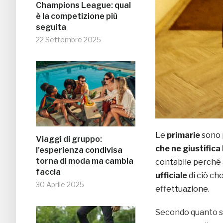
Champions League: qual
è la competizione più
seguita
22 Settembre 2025
Le
primarie
sono p
Viaggi di gruppo:
che ne giustifica
l’esperienza condivisa
torna di moda ma cambia
contabile perché 
faccia
ufficiale
di ciò ch
30 Aprile 2025
effettuazione.
Secondo quanto sc