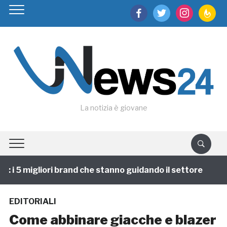
facebook
twitter
instagram
feedburn
La notizia è giovane
i 5 migliori brand che stanno guidando il settore
1 
EDITORIALI
Come abbinare giacche e blazer