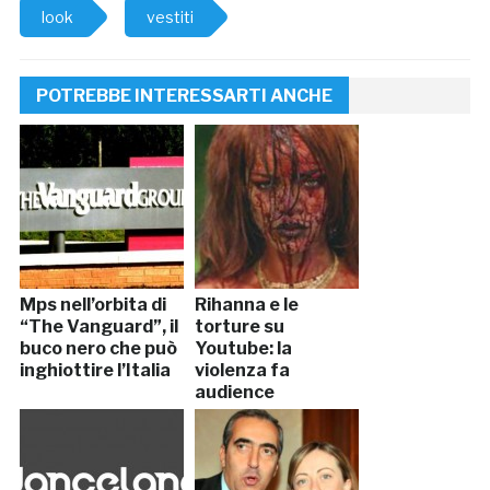
look
vestiti
POTREBBE INTERESSARTI ANCHE
Mps nell’orbita di
Rihanna e le
“The Vanguard”, il
torture su
buco nero che può
Youtube: la
inghiottire l’Italia
violenza fa
audience