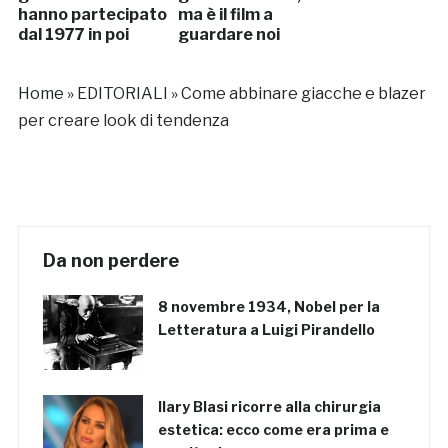
hanno partecipato
ma è il film a
dal 1977 in poi
guardare noi
Home
»
EDITORIALI
»
Come abbinare giacche e blazer
per creare look di tendenza
Da non perdere
8 novembre 1934, Nobel per la
Letteratura a Luigi Pirandello
Ilary Blasi ricorre alla chirurgia
estetica: ecco come era prima e