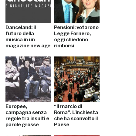
Danceland: il
Pensioni: votarono
futuro della
Legge Fornero,
musica in un
oggi chiedono
magazine new age
rimborsi
Europee,
“Il marcio di
campagna senza
Roma”. L’inchiesta
regole tra insulti e
che ha sconvolto il
parole grosse
Paese