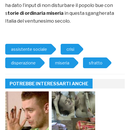
ha dato l’input di non disturbare il popolo bue con
s
torie di ordinaria miseria
in questa sgangherata
Italia del ventunesimo secolo.
assistente sociale
crisi
disperazione
miseria
sfratto
POTREBBE INTERESSARTI ANCHE