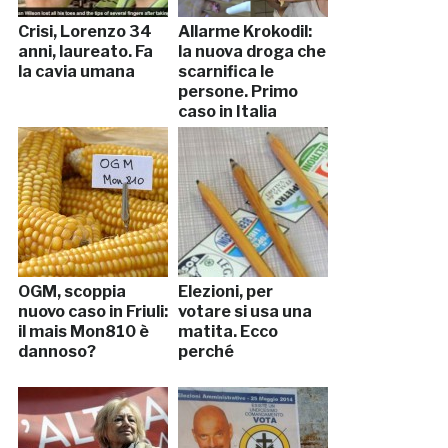
Crisi, Lorenzo 34
Allarme Krokodil:
anni, laureato. Fa
la nuova droga che
la cavia umana
scarnifica le
persone. Primo
caso in Italia
(FOTO)
OGM, scoppia
Elezioni, per
nuovo caso in Friuli:
votare si usa una
il mais Mon810 è
matita. Ecco
dannoso?
perché