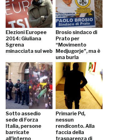
Elezioni Europee
Brosio sindaco di
2014: Giuliana
Prato per
Sgrena
“Movimento
minacciata sul web
Medjugorje”, ma è
una burla
Sotto assedio
Primarie Pd,
sede di Forza
nessun
Italia, persone
rendiconto. Alla
barricate
faccia della
all’interno
trasparenza di