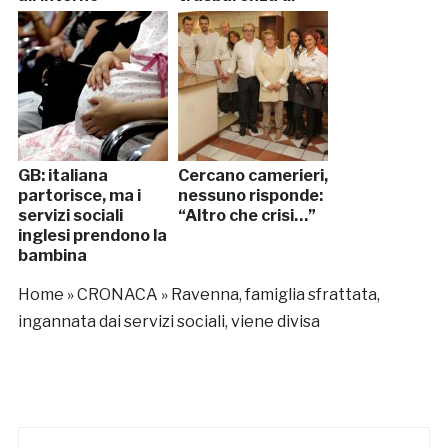
Renzi
GB: italiana
Cercano camerieri,
partorisce, ma i
nessuno risponde:
servizi sociali
“Altro che crisi…”
inglesi prendono la
bambina
Home
»
CRONACA
»
Ravenna, famiglia sfrattata,
ingannata dai servizi sociali, viene divisa