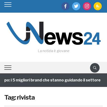
facebook
twitter
instagram
feedburn
La notizia è giovane
ppo: i 5 migliori brand che stanno guidando il settore
Tag:
rivista