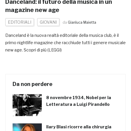
Danceland: il futuro della musica in un
magazine new age
EDITORIALI
GIOVANI
da
Gianluca Maietta
Danceland è la nuova realtà editoriale della musica club, è il
primo nightlife magazine che racchiude tutti i genere musicale
new age. Scopri di più (LEGGI)
Da non perdere
8 novembre 1934, Nobel per la
Letteratura a Luigi Pirandello
Ilary Blasi ricorre alla chirurgia