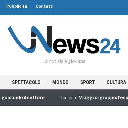
Pubblicità
Contatti
La notizia è giovane
SPETTACOLO
MONDO
SPORT
CULTURA
dando il settore
Viaggi di gruppo: l’esperi
1 annofa