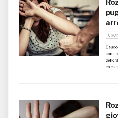
Roz
pug
arr
CRO
È succ
comune 
dell’or
calci e
Roz
gio