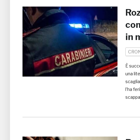
Roz
com
in 
CRO
È succ
una lit
scaglia
l’ha fe
scappa