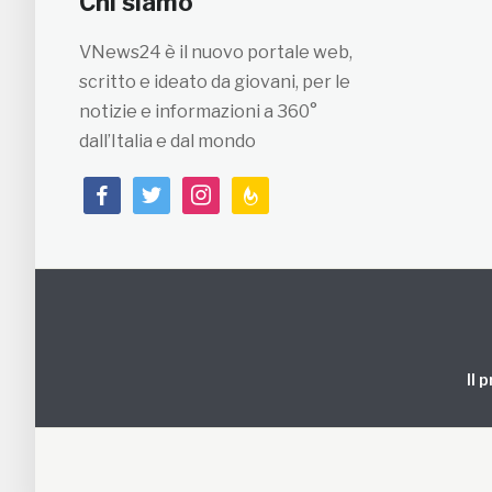
Chi siamo
VNews24 è il nuovo portale web,
scritto e ideato da giovani, per le
notizie e informazioni a 360°
dall’Italia e dal mondo
facebook
twitter
instagram
feedburner
Il