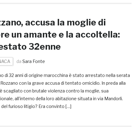
zano, accusa la moglie di
re un amante e la accoltella:
estato 32enne
NACA
da
Sara Fonte
 di 32 anni di origine marocchina è stato arrestato nella serata
 a Rozzano con la grave accusa di tentato omicidio. In preda alla
i è scagliato con brutale violenza contro la moglie, sua
onale, all’interno della loro abitazione situata in via Mandorli.
del furioso litigio? Era convinto […]