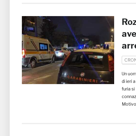
Roz
ave
arr
CRO
Un uomo
di ieri
furia s
connazi
Motivo 