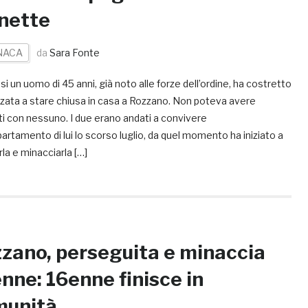
nette
NACA
da
Sara Fonte
i un uomo di 45 anni, già noto alle forze dell’ordine, ha costretto
nzata a stare chiusa in casa a Rozzano. Non poteva avere
i con nessuno. I due erano andati a convivere
partamento di lui lo scorso luglio, da quel momento ha iniziato a
rla e minacciarla […]
zano, perseguita e minaccia
nne: 16enne finisce in
munità