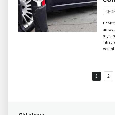
CRO
La vice
un rag
ragazza
intrapr
contatt
1
2