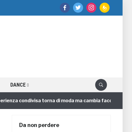
facebook
twitter
instagram
feedburner
DANCE
enza condivisa torna di moda ma cambia faccia
4 ann
Da non perdere