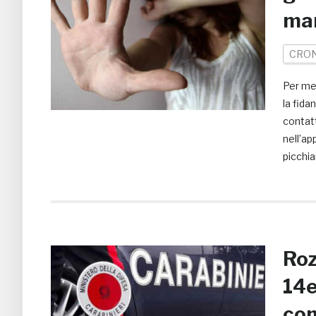
ma
CRO
Per mes
la fida
contatt
nell’ap
picchia
Roz
14e
co