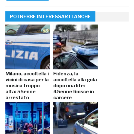
POTREBBE INTERESSARTI ANCHE
Milano, accoltella i
Fidenza, la
vicini di casa per la
accoltella alla gola
musica troppo
dopo una lite:
alta: 55enne
45enne finisce in
arrestato
carcere