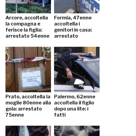
Arcore, accoltella
Formia, 47enne
la compagna e
accoltella i
ferisce la figlia:
genitori in casa:
arrestato 54enne
arrestato
Prato, accoltella la
Palermo, 62enne
moglie 80enne alla
accoltella il figlio
gola: arrestato
dopo una lite: i
75enne
fatti