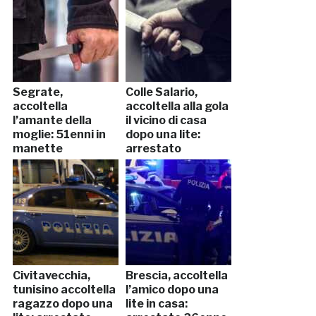
Segrate,
Colle Salario,
accoltella
accoltella alla gola
l’amante della
il vicino di casa
moglie: 51enni in
dopo una lite:
manette
arrestato
Civitavecchia,
Brescia, accoltella
tunisino accoltella
l’amico dopo una
ragazzo dopo una
lite in casa: