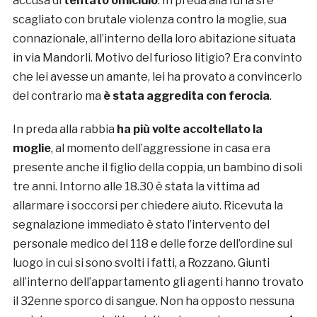
accusa di
tentato omicidio
. In preda alla furia si è
scagliato con brutale violenza contro la moglie, sua
connazionale, all’interno della loro abitazione situata
in via Mandorli. Motivo del furioso litigio? Era convinto
che lei avesse un amante, lei ha provato a convincerlo
del contrario ma
è stata aggredita con ferocia
.
In preda alla rabbia
ha più volte accoltellato la
moglie
, al momento dell’aggressione in casa era
presente anche il figlio della coppia, un bambino di soli
tre anni. Intorno alle 18.30 è stata la vittima ad
allarmare i soccorsi per chiedere aiuto. Ricevuta la
segnalazione immediato è stato l’intervento del
personale medico del 118 e delle forze dell’ordine sul
luogo in cui si sono svolti i fatti, a Rozzano. Giunti
all’interno dell’appartamento gli agenti hanno trovato
il 32enne sporco di sangue. Non ha opposto nessuna