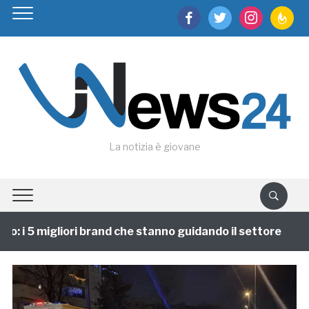
facebook
twitter
instagram
feedburn
La notizia è giovane
 i 5 migliori brand che stanno guidando il settore
1