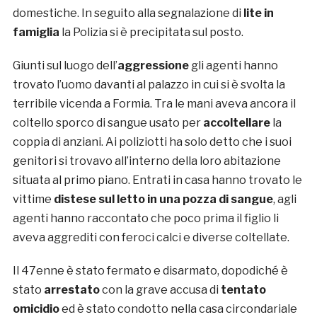
domestiche. In seguito alla segnalazione di
lite in
famiglia
la Polizia si è precipitata sul posto.
Giunti sul luogo dell’
aggressione
gli agenti hanno
trovato l’uomo davanti al palazzo in cui si è svolta la
terribile vicenda a Formia. Tra le mani aveva ancora il
coltello sporco di sangue usato per
accoltellare
la
coppia di anziani. Ai poliziotti ha solo detto che i suoi
genitori si trovavo all’interno della loro abitazione
situata al primo piano. Entrati in casa hanno trovato le
vittime
distese sul letto in una pozza di sangue
, agli
agenti hanno raccontato che poco prima il figlio li
aveva aggrediti con feroci calci e diverse coltellate.
Il 47enne è stato fermato e disarmato, dopodiché è
stato
arrestato
con la grave accusa di
tentato
omicidio
ed è stato condotto nella casa circondariale