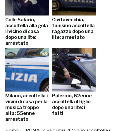
Colle Salario,
Civitavecchia,
accoltella alla gola
tunisino accoltella
il vicino di casa
ragazzo dopo una
dopo una lite:
lite: arrestato
arrestato
Milano, accoltella i
Palermo, 62enne
vicini di casa per la
accoltella il figlio
musica troppo
dopo una lite: i
alta: 55enne
fatti
arrestato
Home
»
CRONACA
»
Formia, 47enne accoltella i