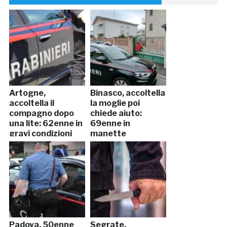
Artogne,
Binasco, accoltella
accoltella il
la moglie poi
compagno dopo
chiede aiuto:
una lite: 62enne in
69enne in
gravi condizioni
manette
Padova, 50enne
Segrate,