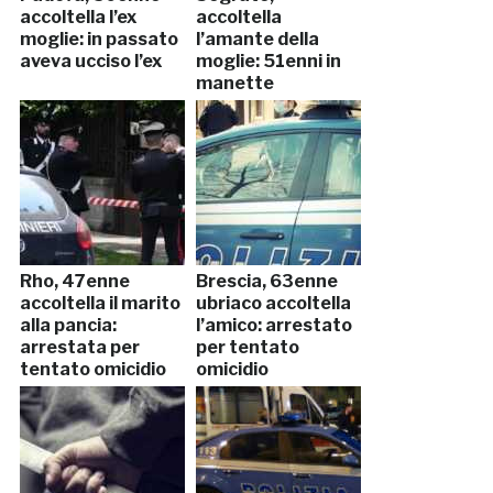
accoltella l’ex
accoltella
moglie: in passato
l’amante della
aveva ucciso l’ex
moglie: 51enni in
manette
Rho, 47enne
Brescia, 63enne
accoltella il marito
ubriaco accoltella
alla pancia:
l’amico: arrestato
arrestata per
per tentato
tentato omicidio
omicidio