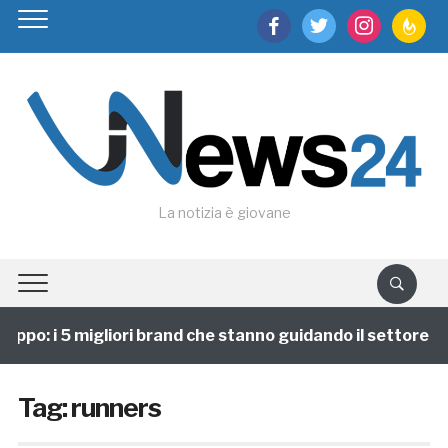
facebook
twitter
instagram
feedburn
La notizia è giovane
uppo: i 5 migliori brand che stanno guidando il settore
Tag:
runners