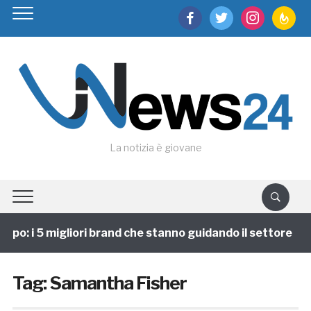
facebook
twitter
instagram
feedburn
La notizia è giovane
ppo: i 5 migliori brand che stanno guidando il settore
Tag:
Samantha Fisher