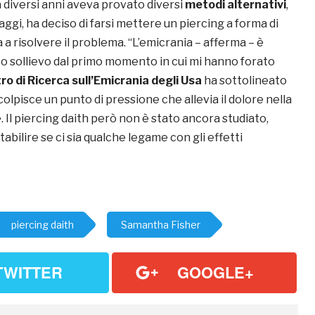
 diversi anni aveva provato diversi
metodi alternativi
,
aggi, ha deciso di farsi mettere un piercing a forma di
a a risolvere il problema. “L’emicrania – afferma – è
to sollievo dal primo momento in cui mi hanno forato
tro di Ricerca sull’Emicrania degli Usa
ha sottolineato
olpisce un punto di pressione che allevia il dolore nella
. Il piercing daith però non è stato ancora studiato,
tabilire se ci sia qualche legame con gli effetti
piercing daith
Samantha Fisher
TWITTER
GOOGLE+