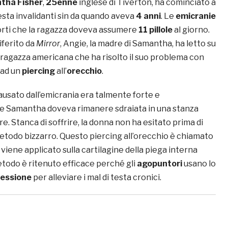
tha Fisher
,
25enne
inglese di Tiverton, ha cominciato a
 testa invalidanti sin da quando aveva
4 anni
. Le
emicranie
rti che la ragazza doveva assumere
11 pillole
al giorno.
ferito da
Mirror
, Angie, la madre di Samantha, ha letto su
a ragazza americana che ha risolto il suo problema con
 ad un
piercing
all’
orecchio
.
ausato dall’emicrania era talmente forte e
e Samantha doveva rimanere sdraiata in una stanza
re. Stanca di soffrire, la donna non ha esitato prima di
todo bizzarro. Questo piercing all’orecchio è chiamato
e viene applicato sulla cartilagine della piega interna
metodo è ritenuto efficace perché gli
agopuntori
usano lo
ressione
per alleviare i mal di testa cronici.