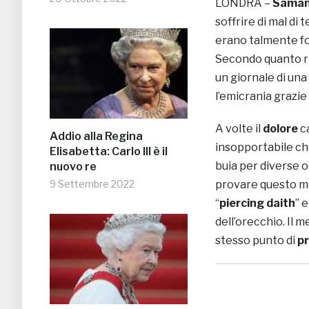
LONDRA –
Saman
soffrire di mal di
erano talmente fo
Secondo quanto ri
un giornale di un
l’emicrania grazie
A volte il
dolore
c
Addio alla Regina
insopportabile ch
Elisabetta: Carlo III è il
buia per diverse o
nuovo re
9 Settembre 2022
provare questo me
“
piercing daith
” 
dell’orecchio. Il 
stesso punto di
p