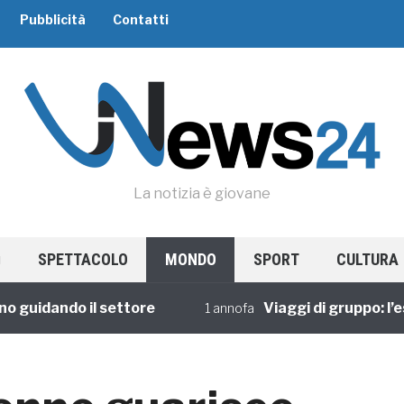
Pubblicità
Contatti
La notizia è giovane
SPETTACOLO
MONDO
SPORT
CULTURA
uidando il settore
Viaggi di gruppo: l’espe
1 annofa