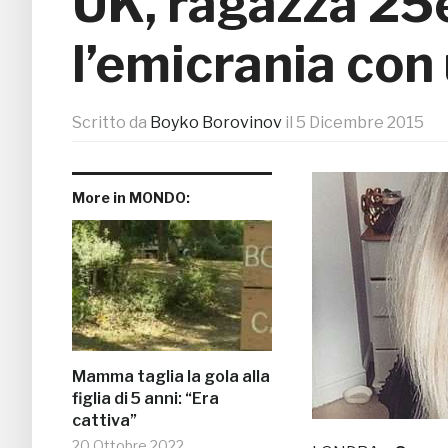
UK, ragazza 25
l’emicrania con
Scritto da
Boyko Borovinov
il
5 Dicembre 2015
More in MONDO:
Mamma taglia la gola alla
figlia di 5 anni: “Era
cattiva”
20 Ottobre 2022