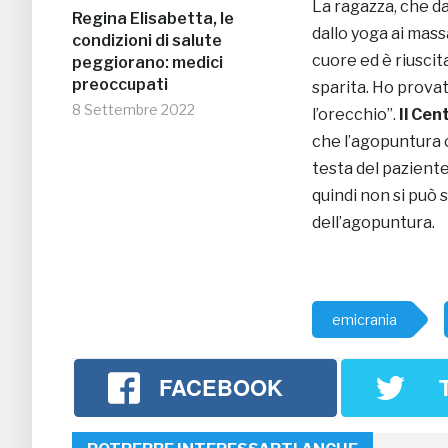
La ragazza, che da
Regina Elisabetta, le
dallo yoga ai mass
condizioni di salute
cuore ed è riuscit
peggiorano: medici
preoccupati
sparita. Ho prova
8 Settembre 2022
l’orecchio”.
Il Cen
che l’agopuntura c
testa del paziente
quindi non si può s
dell’agopuntura.
emicrania
FACEBOOK