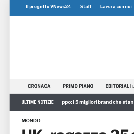
Il progetto VNews24
Staff
Lavora con noi
CRONACA
PRIMO PIANO
EDITORIALI
Viaggi di Gruppo: i 5 migliori brand che stanno g
ULTIME NOTIZIE
MONDO