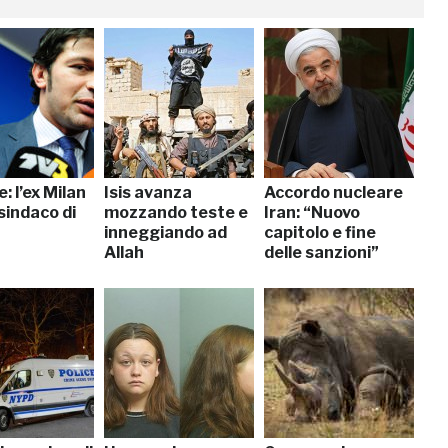
: l’ex Milan
Isis avanza
Accordo nucleare
sindaco di
mozzando teste e
Iran: “Nuovo
inneggiando ad
capitolo e fine
Allah
delle sanzioni”