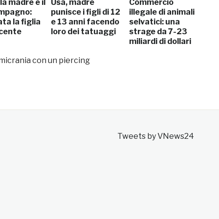
la madre e il
Usa, madre
Commercio
mpagno:
punisce i figli di 12
illegale di animali
ta la figlia
e 13 anni facendo
selvatici: una
cente
loro dei tatuaggi
strage da 7-23
miliardi di dollari
l’anno
micrania con un piercing
Tweets by VNews24