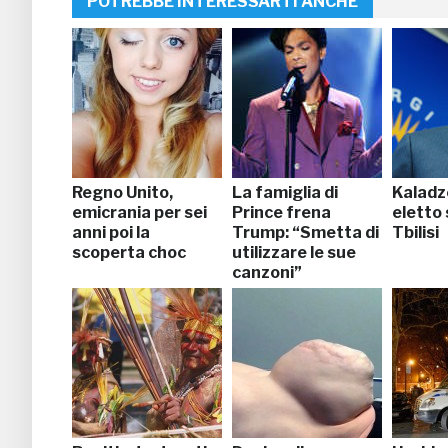
POTREBBE INTERESSARTI ANCHE
Regno Unito,
La famiglia di
Kaladze
emicrania per sei
Prince frena
eletto 
anni poi la
Trump: “Smetta di
Tbilisi
scoperta choc
utilizzare le sue
canzoni”