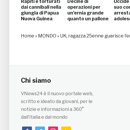
Rapiti e torturati
Decine di
Uccide 
dai cannibali nella
operazioni per
suo co
giungla di Papua
un’ernia grande
arresta
Nuova Guinea
quanto un pallone
adoles
Home
»
MONDO
»
UK, ragazza 25enne guarisce l’e
Chi siamo
VNews24 è il nuovo portale web,
scritto e ideato da giovani, per le
notizie e informazioni a 360°
dall’Italia e dal mondo