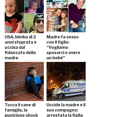
USA, bimba di 2
Madre fa sesso
anni stuprata e
con il figlio:
uccisa dal
“Vogliamo
fidanzato della
sposarci e avere
madre
un bebé”
Tocca il cane di
Uccide la madre e il
famiglia, la
suo compagno:
punizione shock
arrestata la figlia