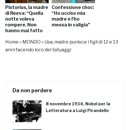
Pistorius, la madre
Confessione choc:
di Reeva: “Quella
“Ho ucciso mia
notte voleva
madre e l’ho
rompere. Non
messa in valigia”
hanno mai fatto
sesso”
Home
»
MONDO
»
Usa, madre punisce i figli di 12 e 13
anni facendo loro dei tatuaggi
Da non perdere
8 novembre 1934, Nobel per la
Letteratura a Luigi Pirandello