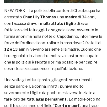
NEW YORK – La polizia della contea di Chautauqua ha
arrestato
Chantilly Thomas
, una
madre
di 34 anni,
con l’accusa di aver
maltrattato i figli
e di aver
fatto loro dei tatuaggi
.
La segnalazione, avvenuta in
forma anonima nella notte di Capodanno, informava le
forze dell’ordine di controllare la casa dove 2 fratelli di
12 e 13 anni
vivevano assieme alla madre. L’uomo che
ha segnalato la vicenda sembrava così preoccupato
che la polizia si è recata il prima possibile per capire
cosa stesse succedendo in quell’abitazione.
Una volta giunti sul posto, gli agenti sono rimasti
senza parole. La donna, infatti, puniva molto
severamente i figli e da pochi mesi aveva iniziato a
fare loro dei
tatuaggi permanenti
. La madre orco ha
scritto sulla mano del figlio “
Corri o muori
”, una frase