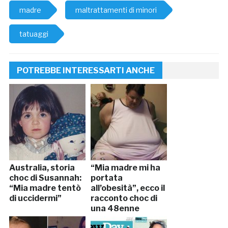
madre
maltrattamenti di minori
tatuaggi
POTREBBE INTERESSARTI ANCHE
Australia, storia
“Mia madre mi ha
choc di Susannah:
portata
“Mia madre tentò
all’obesità”, ecco il
di uccidermi”
racconto choc di
una 48enne