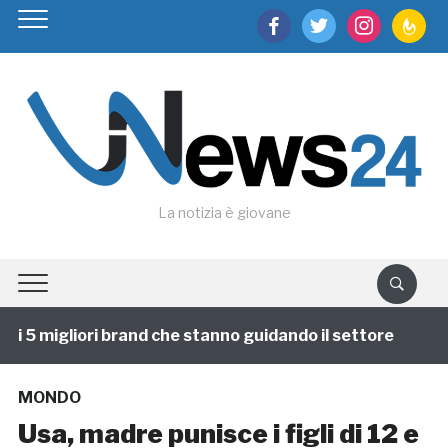
facebook
twitter
instagram
feedburn
La notizia è giovane
 5 migliori brand che stanno guidando il settore
1 a
MONDO
Usa, madre punisce i figli di 12 e