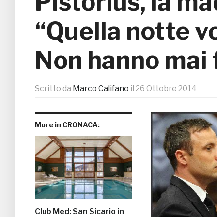
Pistorius, la ma
“Quella notte v
Non hanno mai 
Scritto da
Marco Califano
il
26 Ottobre 2014
More in CRONACA:
Club Med: San Sicario in