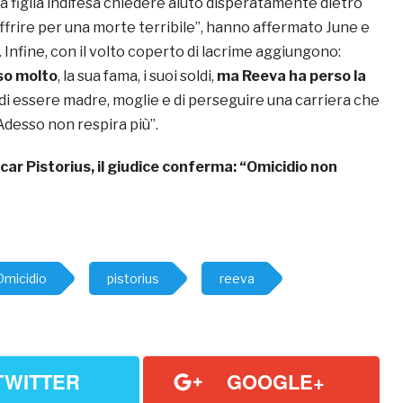
 figlia indifesa chiedere aiuto disperatamente dietro
ffrire per una morte terribile”, hanno affermato June e
Infine, con il volto coperto di lacrime aggiungono:
so molto
, la sua fama, i suoi soldi,
ma Reeva ha perso la
tà di essere madre, moglie e di perseguire una carriera che
. Adesso non respira più”.
car Pistorius, il giudice conferma: “Omicidio non
Omicidio
pistorius
reeva
TWITTER
GOOGLE+