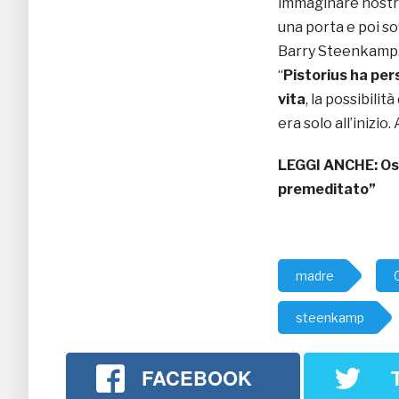
immaginare nostra
una porta e poi so
Barry Steenkamp. 
“
Pistorius ha per
vita
, la possibili
era solo all’inizio
LEGGI ANCHE:
Os
premeditato”
madre
steenkamp
FACEBOOK