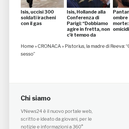
Isis, uccisi 300
Isis, Hollande alla
Pantani
soldati iracheni
Conferenza di
ombre 
con il gas
Parigi: “Dobbiamo
morte:
agire in fretta, non
omicid
c’è tempo da
perdere”
Home
»
CRONACA
»
Pistorius, la madre di Reeva:
sesso”
Chi siamo
VNews24 è il nuovo portale web,
scritto e ideato da giovani, per le
notizie e informazioni a 360°