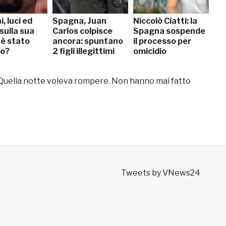
, luci ed
Spagna, Juan
Niccolò Ciatti: la
sulla sua
Carlos colpisce
Spagna sospende
 è stato
ancora: spuntano
il processo per
io?
2 figli illegittimi
omicidio
 “Quella notte voleva rompere. Non hanno mai fatto
Tweets by VNews24