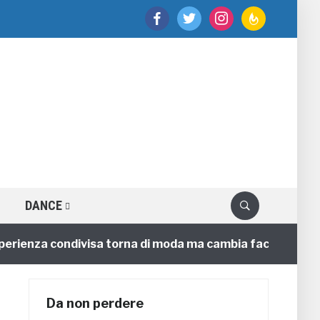
facebook
twitter
instagram
feedburner
DANCE
enza condivisa torna di moda ma cambia faccia
4 ann
Da non perdere