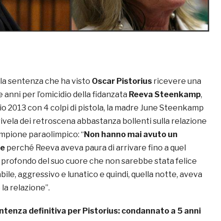
 la sentenza che ha visto
Oscar Pistorius
ricevere una
anni per l’omicidio della fidanzata
Reeva Steenkamp
,
aio 2013 con 4 colpi di pistola, la madre June Steenkamp
rivela dei retroscena abbastanza bollenti sulla relazione
 campione paraolimpico: “
Non hanno mai avuto un
le
perché Reeva aveva paura di arrivare fino a quel
l profondo del suo cuore che non sarebbe stata felice
ile, aggressivo e lunatico e quindi, quella notte, aveva
 la relazione”.
ntenza definitiva per Pistorius: condannato a 5 anni