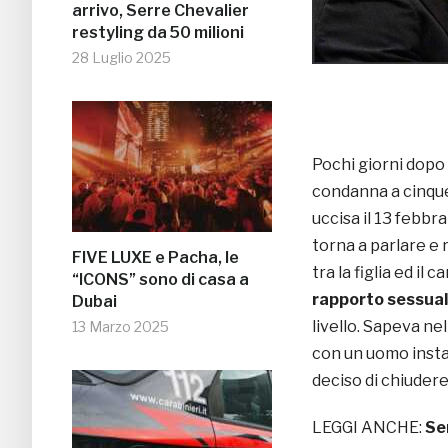
arrivo, Serre Chevalier
restyling da 50 milioni
28 Luglio 2025
Pochi giorni dopo
condanna a cinque 
uccisa il 13 febbr
torna a parlare e 
FIVE LUXE e Pacha, le
tra la figlia ed il
“ICONS” sono di casa a
rapporto sessua
Dubai
livello. Sapeva ne
13 Marzo 2025
con un uomo instab
deciso di chiudere
LEGGI ANCHE:
Se