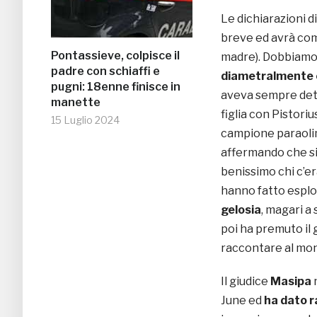
Le dichiarazioni d
breve ed avrà com
Pontassieve, colpisce il
madre). Dobbiamo 
padre con schiaffi e
diametralmente
pugni: 18enne finisce in
aveva sempre dett
manette
figlia con Pistoriu
15 Luglio 2024
campione paraoli
affermando che si
benissimo chi c’er
hanno fatto esplod
gelosia
, magari a
poi ha premuto il 
raccontare al mon
Il giudice
Masipa
n
June ed
ha dato r