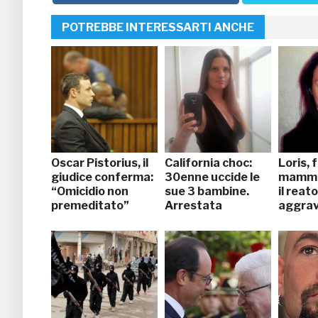
POTREBBE INTERESSARTI ANCHE
Oscar Pistorius, il
California choc:
Loris,
giudice conferma:
30enne uccide le
mamma
“Omicidio non
sue 3 bambine.
il reat
premeditato”
Arrestata
aggra