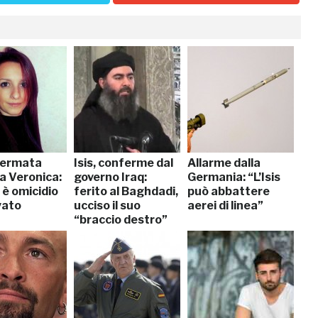
 fermata
Isis, conferme dal
Allarme dalla
 Veronica:
governo Iraq:
Germania: “L’Isis
o è omicidio
ferito al Baghdadi,
può abbattere
vato
ucciso il suo
aerei di linea”
“braccio destro”