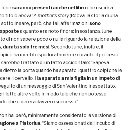
i June
saranno presenti anche nel libro
che uscirà a
e titolo
Reeva: A mother’s story
(Reeva: la storia di una
sottolineare, però, che tali affermazioni
sono
 opposte
a quanto era noto finora: in sostanza, June
o di non sapere poco o nulla riguardo la relazione della
s,
durata solo tre mesi
. Secondo June, inoltre, il
mpico ha mentito spudoratamente durante il processo
 sarebbe trattato di un fatto accidentale: “Sapeva
a dietro la porta quando ha sparato i quattro colpi che le
ere il cervello.
Ha sparato a mia figlia in un impeto di
 seguito di un messaggio di San Valentino inaspettato,
grilletto altre volte in modo tale che non potesse
do che cosa era davvero successo”.
on ha, però, minimamente considerato la versione di
agione a Pistorius
. “Siamo ossessionati dall’incubo di