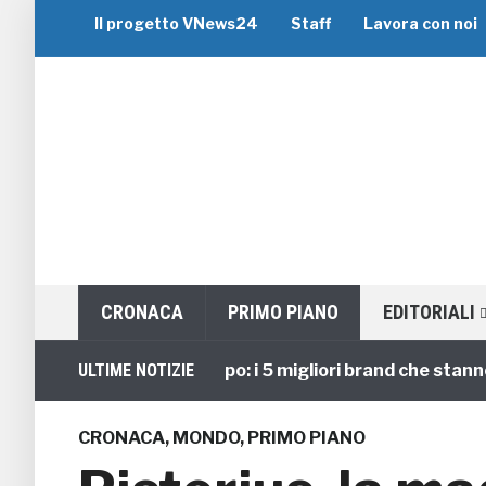
Il progetto VNews24
Staff
Lavora con noi
CRONACA
PRIMO PIANO
EDITORIALI
Viaggi di Gruppo: i 5 migliori brand che stanno gui
ULTIME NOTIZIE
CRONACA
,
MONDO
,
PRIMO PIANO