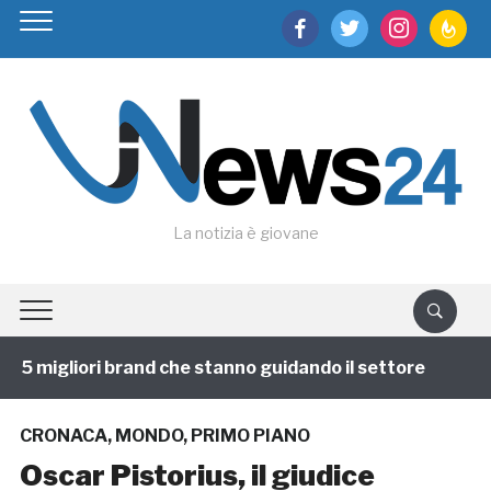
facebook
twitter
instagram
feedburn
La notizia è giovane
5 migliori brand che stanno guidando il settore
1 an
CRONACA
,
MONDO
,
PRIMO PIANO
Oscar Pistorius, il giudice