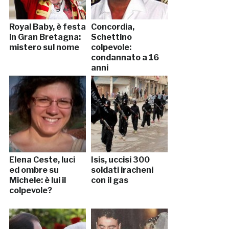
Royal Baby, è festa
Concordia,
in Gran Bretagna:
Schettino
mistero sul nome
colpevole:
condannato a 16
anni
Elena Ceste, luci
Isis, uccisi 300
ed ombre su
soldati iracheni
Michele: è lui il
con il gas
colpevole?