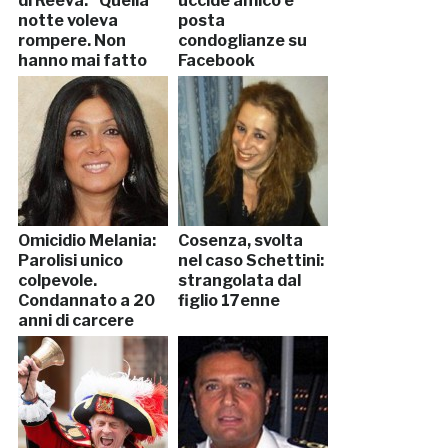
di Reeva: “Quella
uccide amico e
notte voleva
posta
rompere. Non
condoglianze su
hanno mai fatto
Facebook
sesso”
Omicidio Melania:
Cosenza, svolta
Parolisi unico
nel caso Schettini:
colpevole.
strangolata dal
Condannato a 20
figlio 17enne
anni di carcere