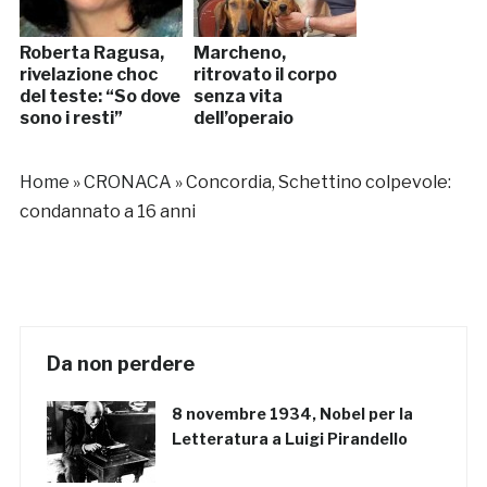
Roberta Ragusa,
Marcheno,
rivelazione choc
ritrovato il corpo
del teste: “So dove
senza vita
sono i resti”
dell’operaio
Home
»
CRONACA
»
Concordia, Schettino colpevole:
condannato a 16 anni
Da non perdere
8 novembre 1934, Nobel per la
Letteratura a Luigi Pirandello