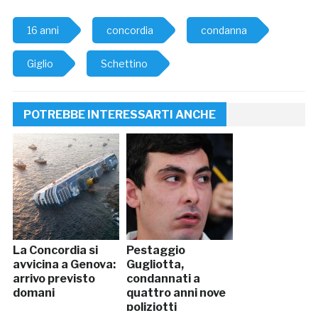
16 anni
concordia
condanna
Giglio
Schettino
POTREBBE INTERESSARTI ANCHE
La Concordia si
Pestaggio
avvicina a Genova:
Gugliotta,
arrivo previsto
condannati a
domani
quattro anni nove
poliziotti