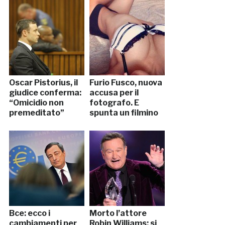
Oscar Pistorius, il
Furio Fusco, nuova
giudice conferma:
accusa per il
“Omicidio non
fotografo. E
premeditato”
spunta un filmino
Bce: ecco i
Morto l’attore
cambiamenti per
Robin Williams: si