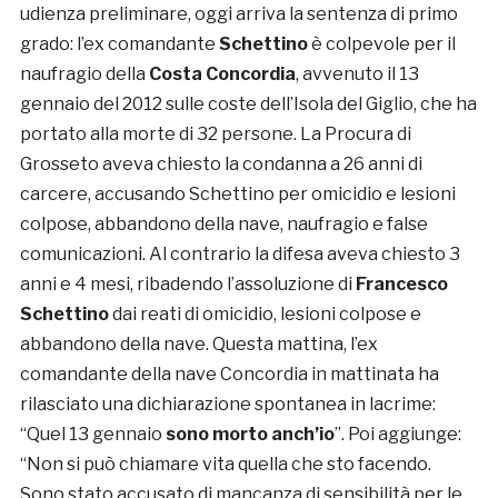
udienza preliminare, oggi arriva la sentenza di primo
grado: l’ex comandante
Schettino
è colpevole per il
naufragio della
Costa Concordia
, avvenuto il 13
gennaio del 2012 sulle coste dell’Isola del Giglio, che ha
portato alla morte di 32 persone. La Procura di
Grosseto aveva chiesto la condanna a 26 anni di
carcere, accusando Schettino per omicidio e lesioni
colpose, abbandono della nave, naufragio e false
comunicazioni. Al contrario la difesa aveva chiesto 3
anni e 4 mesi, ribadendo l’assoluzione di
Francesco
Schettino
dai reati di omicidio, lesioni colpose e
abbandono della nave. Questa mattina, l’ex
comandante della nave Concordia in mattinata ha
rilasciato una dichiarazione spontanea in lacrime:
“Quel 13 gennaio
sono morto anch’io
”. Poi aggiunge:
“Non si può chiamare vita quella che sto facendo.
Sono stato accusato di mancanza di sensibilità per le