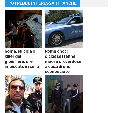
POTREBBE INTERESSARTI ANCHE
Roma, suicida il
Roma choc:
killer del
diciassettenne
gioielliere: si è
muore di overdose
impiccato in cella
a casa di uno
sconosciuto