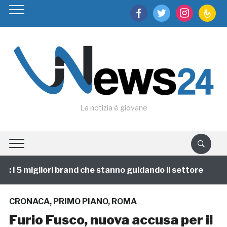
facebook
twitter
instagram
feedburn
La notizia è giovane
i 5 migliori brand che stanno guidando il settore
1 a
CRONACA
,
PRIMO PIANO
,
ROMA
Furio Fusco, nuova accusa per il