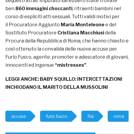
sequestrati all’ imputato sarebbero state trovate
ben
860 immagini choccanti
, ritraenti bambini nel
corso di espliciti atti sessuali. Tutti validi motivi per
il Procuratore Aggiunto
Maria Monteleone
e del
Sostituto Procuratore
Cristiana Macchiusi
della
Procura della Repubblica di Roma, che hanno chiesto e
così ottenuto la convalida delle nuove accuse per
Furio Fusco, agente, promoter e adescatore di giovani,
innocenti ed ingenue
“mistresses”
.
LEGGI ANCHE:
BABY SQUILLO: INTERCETTAZIONI
INCHIODANO IL MARITO DELLA MUSSOLINI
accuse
furio fusco
Rai
roma