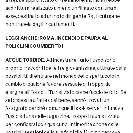
avrebbe approfittato di tre minorenni, ma avrebbe
addirittura realizzato almeno un filmato con una di
esse, destinato ad un noto dirigente Rai, il cui nome
non trapela dagli incartamenti.
LEGGI ANCHE:
ROMA, INCENDIO E PAURA AL
POLICLINICO UMBERTO I
ACQUE TORBIDE.
Ad incastrare Furio Fusco sono
proprio i racconti delle tre giovanissime, attirate dalla
possibilità di entrare nel mondo dello spettacolo in
cambio di qualche favore sessuale di troppo, da
elargire all’ “orco”. “Tu hai visto come faccio le foto. Se
sei disposta a farle così bene, sennò trovati un
fotografo perché comunque il book serve”, intimava
Fusco ad una delle ragazzine, troppo traumatizzata
per confidarsi con qualcuno, intimorita anche dalle
possibili reazioni della sua famiglia. L’ uomo cercava