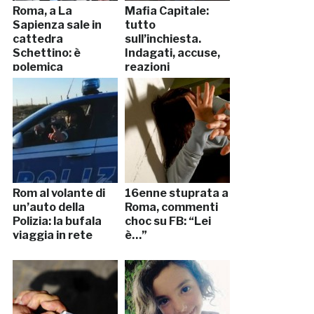
Roma, a La
Mafia Capitale:
Sapienza sale in
tutto
cattedra
sull’inchiesta.
Schettino: è
Indagati, accuse,
polemica
reazioni
Rom al volante di
16enne stuprata a
un’auto della
Roma, commenti
Polizia: la bufala
choc su FB: “Lei
viaggia in rete
è…”