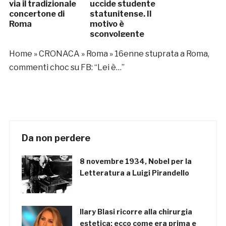
via il tradizionale
uccide studente
concertone di
statunitense. Il
Roma
motivo è
sconvolgente
Home
»
CRONACA
»
Roma
»
16enne stuprata a Roma,
commenti choc su FB: “Lei è…”
Da non perdere
8 novembre 1934, Nobel per la
Letteratura a Luigi Pirandello
Ilary Blasi ricorre alla chirurgia
estetica: ecco come era prima e