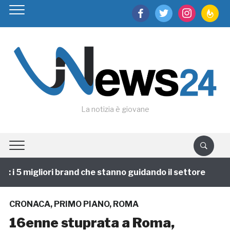
facebook
twitter
instagram
feedburn
La notizia è giovane
i 5 migliori brand che stanno guidando il settore
1 
CRONACA
,
PRIMO PIANO
,
ROMA
16enne stuprata a Roma,