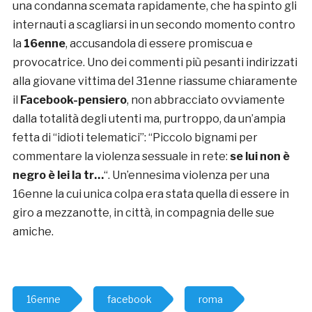
una condanna scemata rapidamente, che ha spinto gli
internauti a scagliarsi in un secondo momento contro
la
16enne
, accusandola di essere promiscua e
provocatrice. Uno dei commenti più pesanti indirizzati
alla giovane vittima del 31enne riassume chiaramente
il
Facebook-pensiero
, non abbracciato ovviamente
dalla totalità degli utenti ma, purtroppo, da un’ampia
fetta di “idioti telematici”: “Piccolo bignami per
commentare la violenza sessuale in rete:
se lui non è
negro è lei la tr…
“. Un’ennesima violenza per una
16enne la cui unica colpa era stata quella di essere in
giro a mezzanotte, in città, in compagnia delle sue
amiche.
16enne
facebook
roma