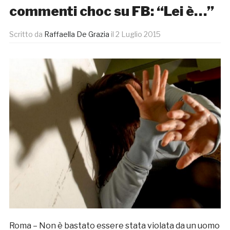
commenti choc su FB: “Lei è…”
Scritto da
Raffaella De Grazia
il
2 Luglio 2015
Roma – Non è bastato essere stata violata da un uomo