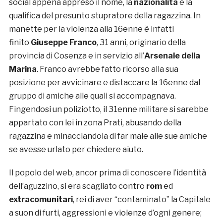
social appena appreso il nome, la
nazionalità
e la
qualifica del presunto stupratore della ragazzina. In
manette per la violenza alla 16enne è infatti
finito
Giuseppe Franco
, 31 anni, originario della
provincia di Cosenza e in servizio all’
Arsenale della
Marina
. Franco avrebbe fatto ricorso alla sua
posizione per avvicinare e distaccare la 16enne dal
gruppo di amiche alle quali si accompagnava.
Fingendosi un poliziotto, il 31enne militare si sarebbe
appartato con lei in zona Prati, abusando della
ragazzina e minacciandola di far male alle sue amiche
se avesse urlato per chiedere aiuto.
Il popolo del web, ancor prima di conoscere l’identità
dell’aguzzino, si era scagliato contro
rom
ed
extracomunitari
, rei di aver “contaminato” la Capitale
a suon di furti, aggressioni e violenze d’ogni genere;