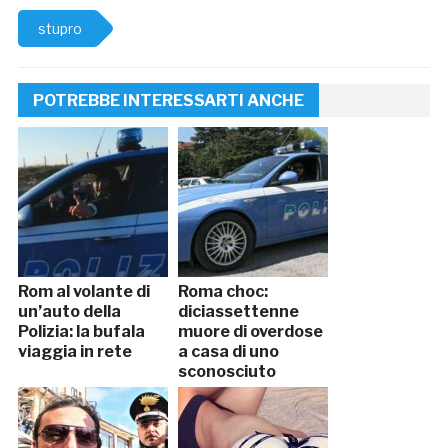
stupro
POTREBBE INTERESSARTI ANCHE
Rom al volante di
Roma choc:
un’auto della
diciassettenne
Polizia: la bufala
muore di overdose
viaggia in rete
a casa di uno
sconosciuto