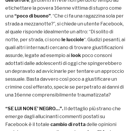
dell’orrore
, gli utenti in rete non perdono tempo ad
etichettare la povera 16enne vittima di stupro come
una
“poco di buono”
. “Che ci fa una ragazzina sola per
strada a mezzanotte?”, si chiede un utente Facebook,
al quale risponde idealmente un altro: “Di solito di
notte, per strada, ci sono
le lucciole
“. Giudizi pesanti, ai
quali altri internauti cercano di trovare giustificazioni
assurde, legate ad esempio ai
look
poco consoni
adottati dalle adolescenti di oggi che spingerebbero
un depravato ad avvicinarle per tentare un approccio
sessuale. Basta davvero così poco a giustificare un
crimine così efferato, specie se perpetrato ai danni di
una 16enne comprensibilmente traumatizzata?
“SE LUI NON E’ NEGRO…”.
Il dettaglio più strano che
emerge dagli allucinanti commenti postati su
Facebook è il totale
cambio di rotta
delle opinioni