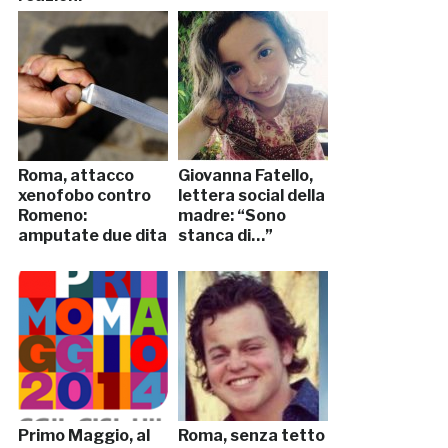
Roma, attacco
Giovanna Fatello,
xenofobo contro
lettera social della
Romeno:
madre: “Sono
amputate due dita
stanca di…”
Primo Maggio, al
Roma, senza tetto