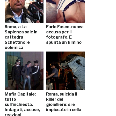
Roma, a La
Furio Fusco, nuova
Sapienza sale in
accusa per il
cattedra
fotografo. E
Schettino: è
spunta un filmino
polemica
Mafia Capitale:
Roma, suicida il
tutto
killer del
sull’inchiesta.
gioielliere: si è
Indagati, accuse,
impiccato in cella
reazioni