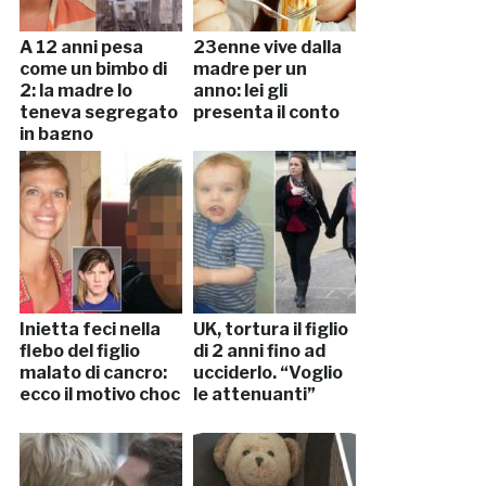
A 12 anni pesa
23enne vive dalla
come un bimbo di
madre per un
2: la madre lo
anno: lei gli
teneva segregato
presenta il conto
in bagno
Inietta feci nella
UK, tortura il figlio
flebo del figlio
di 2 anni fino ad
malato di cancro:
ucciderlo. “Voglio
ecco il motivo choc
le attenuanti”