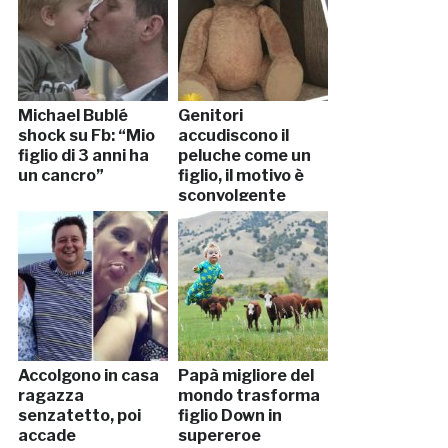
Michael Bublé
Genitori
shock su Fb: “Mio
accudiscono il
figlio di 3 anni ha
peluche come un
un cancro”
figlio, il motivo è
sconvolgente
Accolgono in casa
Papà migliore del
ragazza
mondo trasforma
senzatetto, poi
figlio Down in
accade
supereroe