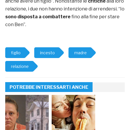
anche avere un figlio”. Nonostante le
critiche
alla loro
relazione, i due non hanno intenzione di arrendersi. “Io
sono disposta a combattere
fino alla fine per stare
con Ben”.
figlio
incesto
madre
relazione
POTREBBE INTERESSARTI ANCHE