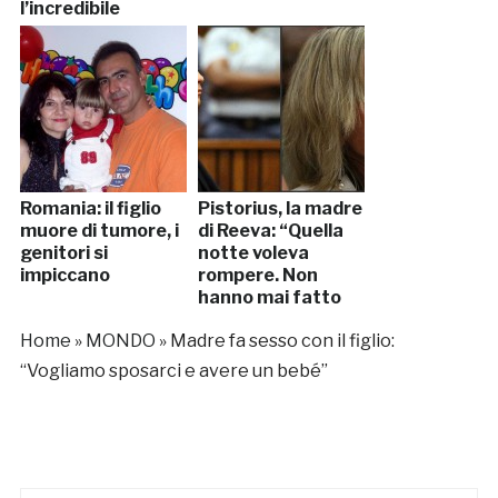
l’incredibile
Romania: il figlio
Pistorius, la madre
muore di tumore, i
di Reeva: “Quella
genitori si
notte voleva
impiccano
rompere. Non
hanno mai fatto
sesso”
Home
»
MONDO
»
Madre fa sesso con il figlio:
“Vogliamo sposarci e avere un bebé”