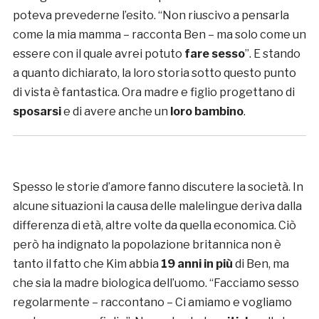
poteva prevederne l’esito. “Non riuscivo a pensarla
come la mia mamma – racconta Ben – ma solo come un
essere con il quale avrei potuto
fare sesso
”. E stando
a quanto dichiarato, la loro storia sotto questo punto
di vista è fantastica. Ora madre e figlio progettano di
sposarsi
e di avere anche un
loro bambino
.
Spesso le storie d’amore fanno discutere la società. In
alcune situazioni la causa delle malelingue deriva dalla
differenza di età, altre volte da quella economica. Ciò
però ha indignato la popolazione britannica non è
tanto il fatto che Kim abbia
19 anni in più
di Ben, ma
che sia la madre biologica dell’uomo. “Facciamo sesso
regolarmente – raccontano – Ci amiamo e vogliamo