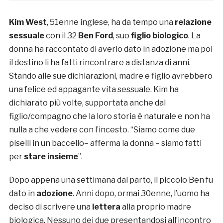
Kim West
, 51enne inglese, ha da tempo una
relazione
sessuale
con il 32
Ben Ford
, suo
figlio biologico
. La
donna ha raccontato di averlo dato in adozione ma poi
il destino li ha fatti rincontrare a distanza di anni.
Stando alle sue dichiarazioni, madre e figlio avrebbero
una felice ed appagante vita sessuale. Kim ha
dichiarato più volte, supportata anche dal
figlio/compagno che la loro storia è naturale e non ha
nulla a che vedere con l’incesto. “Siamo come due
piselli in un baccello– afferma la donna – siamo fatti
per
stare insieme
”.
Dopo appena una settimana dal parto, il piccolo Ben fu
dato in
adozione
. Anni dopo, ormai 30enne, l’uomo ha
deciso di scrivere una
lettera
alla proprio madre
biologica. Nessuno dei due presentandosi all’incontro