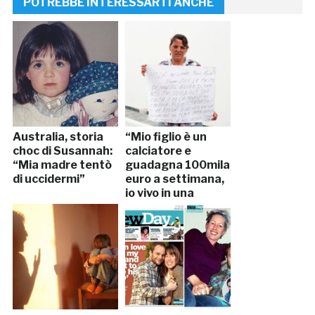
POTREBBE INTERESSARTI ANCHE
Australia, storia
“Mio figlio è un
choc di Susannah:
calciatore e
“Mia madre tentò
guadagna 100mila
di uccidermi”
euro a settimana,
io vivo in una
topaia”