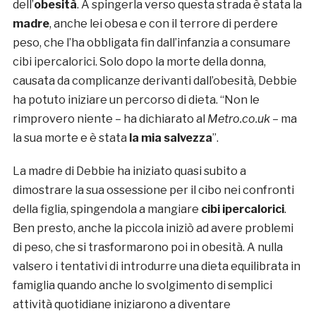
dell’
obesità
. A spingerla verso questa strada è stata la
madre
, anche lei obesa e con il terrore di perdere
peso, che l’ha obbligata fin dall’infanzia a consumare
cibi ipercalorici. Solo dopo la morte della donna,
causata da complicanze derivanti dall’obesità, Debbie
ha potuto iniziare un percorso di dieta. “Non le
rimprovero niente – ha dichiarato al
Metro.co.uk
– ma
la sua morte e è stata
la mia salvezza
”.
La madre di Debbie ha iniziato quasi subito a
dimostrare la sua ossessione per il cibo nei confronti
della figlia, spingendola a mangiare
cibi ipercalorici
.
Ben presto, anche la piccola iniziò ad avere problemi
di peso, che si trasformarono poi in obesità. A nulla
valsero i tentativi di introdurre una dieta equilibrata in
famiglia quando anche lo svolgimento di semplici
attività quotidiane iniziarono a diventare