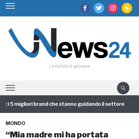
facebook
twitter
instagram
feedburn
La notizia è giovane
i 5 migliori brand che stanno guidando il settore
1 
MONDO
“Mia madre mi ha portata