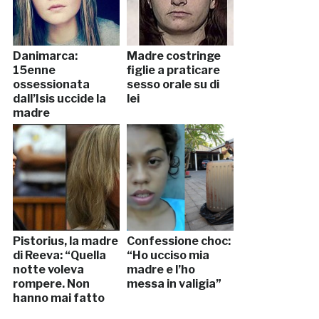
Danimarca:
Madre costringe
15enne
figlie a praticare
ossessionata
sesso orale su di
dall’Isis uccide la
lei
madre
Pistorius, la madre
Confessione choc:
di Reeva: “Quella
“Ho ucciso mia
notte voleva
madre e l’ho
rompere. Non
messa in valigia”
hanno mai fatto
sesso”