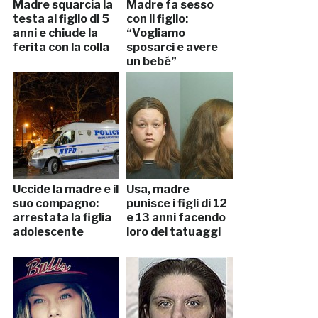
Madre squarcia la
Madre fa sesso
testa al figlio di 5
con il figlio:
anni e chiude la
“Vogliamo
ferita con la colla
sposarci e avere
un bebé”
Uccide la madre e il
Usa, madre
suo compagno:
punisce i figli di 12
arrestata la figlia
e 13 anni facendo
adolescente
loro dei tatuaggi