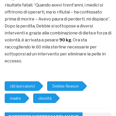
risultate fatali. “Quando avevi trent’anni, i medici si
offrirono di operarti, ma io rifiutai – ha confessato
prima di morire – Avevo paura di perderti, mi dispiace”.
Dopo la perdita, Debbie si sottopose a diversi
interventi e grazie alla combinazione di dieta e forza di
volontà, è arrivata a pesare
90 kg
. Ora sta
raccogliendo le 60 mila sterline necessarie per
sottoporsi ad un intervento per eliminare la pelle in
eccesso.
cibi ipercalorici
Debbie Reason
madre
obesità