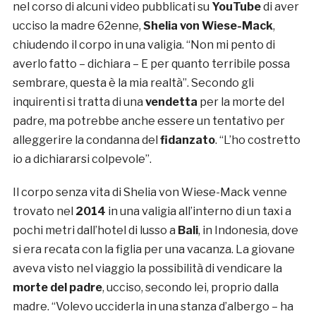
nel corso di alcuni video pubblicati su
YouTube
di aver
ucciso la madre 62enne,
Shelia von Wiese-Mack
,
chiudendo il corpo in una valigia. “Non mi pento di
averlo fatto – dichiara – E per quanto terribile possa
sembrare, questa è la mia realtà”. Secondo gli
inquirenti si tratta di una
vendetta
per la morte del
padre, ma potrebbe anche essere un tentativo per
alleggerire la condanna del
fidanzato
. “L’ho costretto
io a dichiararsi colpevole”.
Il corpo senza vita di Shelia von Wiese-Mack venne
trovato nel
2014
in una valigia all’interno di un taxi a
pochi metri dall’hotel di lusso a
Bali
, in Indonesia, dove
si era recata con la figlia per una vacanza. La giovane
aveva visto nel viaggio la possibilità di vendicare la
morte del padre
, ucciso, secondo lei, proprio dalla
madre. “Volevo ucciderla in una stanza d’albergo – ha