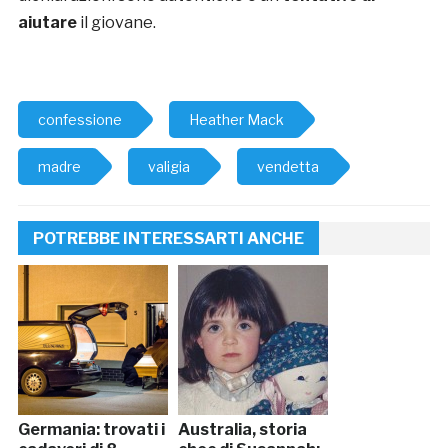
aiutare
il giovane.
confessione
Heather Mack
madre
valigia
vendetta
POTREBBE INTERESSARTI ANCHE
Germania: trovati i
Australia, storia