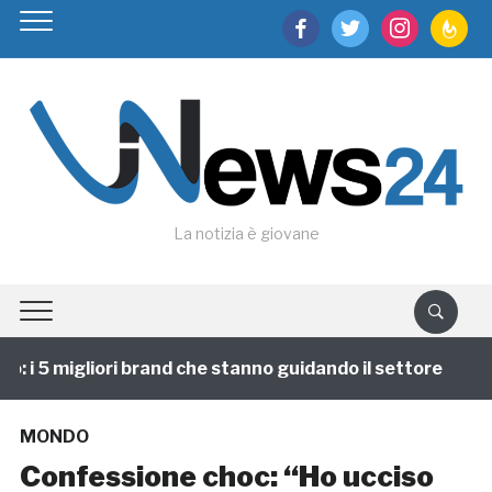
facebook
twitter
instagram
feedburn
La notizia è giovane
i 5 migliori brand che stanno guidando il settore
1 
MONDO
Confessione choc: “Ho ucciso