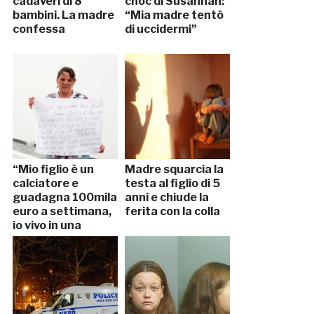
cadaveri di 8
choc di Susannah:
bambini. La madre
“Mia madre tentò
confessa
di uccidermi”
“Mio figlio è un
Madre squarcia la
calciatore e
testa al figlio di 5
guadagna 100mila
anni e chiude la
euro a settimana,
ferita con la colla
io vivo in una
topaia”