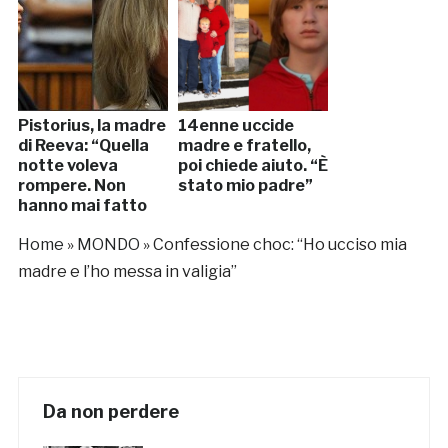
Pistorius, la madre
14enne uccide
di Reeva: “Quella
madre e fratello,
notte voleva
poi chiede aiuto. “È
rompere. Non
stato mio padre”
hanno mai fatto
sesso”
Home
»
MONDO
»
Confessione choc: “Ho ucciso mia
madre e l’ho messa in valigia”
Da non perdere