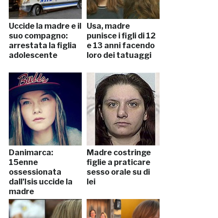
Uccide la madre e il
Usa, madre
suo compagno:
punisce i figli di 12
arrestata la figlia
e 13 anni facendo
adolescente
loro dei tatuaggi
Danimarca:
Madre costringe
15enne
figlie a praticare
ossessionata
sesso orale su di
dall’Isis uccide la
lei
madre