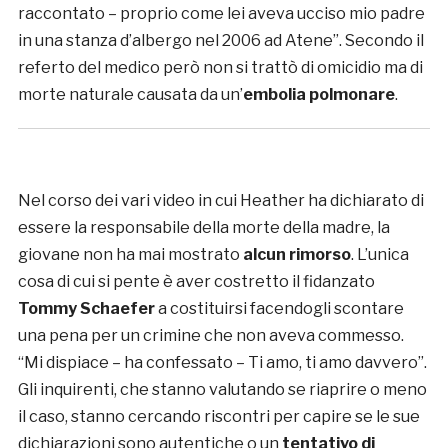
raccontato – proprio come lei aveva ucciso mio padre
in una stanza d’albergo nel 2006 ad Atene”. Secondo il
referto del medico però non si trattò di omicidio ma di
morte naturale causata da un’
embolia polmonare
.
Nel corso dei vari video in cui Heather ha dichiarato di
essere la responsabile della morte della madre, la
giovane non ha mai mostrato
alcun rimorso
. L’unica
cosa di cui si pente è aver costretto il fidanzato
Tommy Schaefer
a costituirsi facendogli scontare
una pena per un crimine che non aveva commesso.
“Mi dispiace – ha confessato – Ti amo, ti amo davvero”.
Gli inquirenti, che stanno valutando se riaprire o meno
il caso, stanno cercando riscontri per capire se le sue
dichiarazioni sono autentiche o un
tentativo di