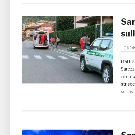
Sar
sul
CRO
I fatti
Sarezzo
intorno
strisce
sull’as