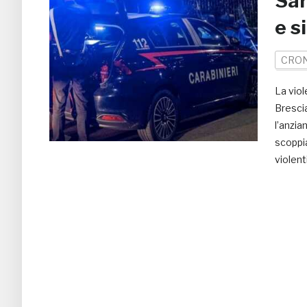
Sar
e s
CRO
La viol
Brescia
l’anzia
scoppia
violent