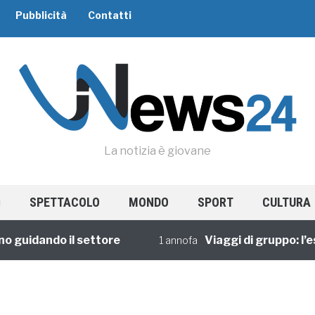
Pubblicità
Contatti
La notizia è giovane
SPETTACOLO
MONDO
SPORT
CULTURA
 guidando il settore
Viaggi di gruppo: l’es
1 annofa