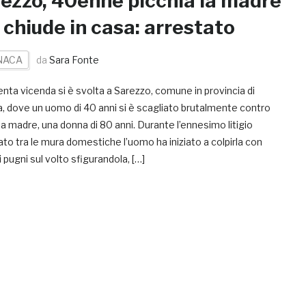
ezzo, 40enne picchia la madre
i chiude in casa: arrestato
NACA
da
Sara Fonte
enta vicenda si è svolta a Sarezzo, comune in provincia di
, dove un uomo di 40 anni si è scagliato brutalmente contro
na madre, una donna di 80 anni. Durante l’ennesimo litigio
to tra le mura domestiche l’uomo ha iniziato a colpirla con
i pugni sul volto sfigurandola, […]