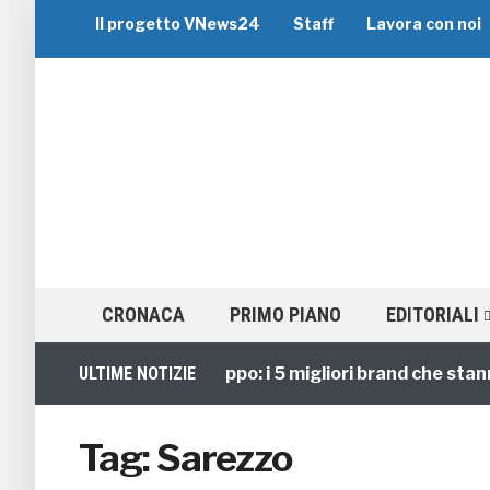
Il progetto VNews24
Staff
Lavora con noi
CRONACA
PRIMO PIANO
EDITORIALI
ULTIME NOTIZIE
Viaggi di Gruppo: i 5 migliori brand che stanno
Tag:
Sarezzo