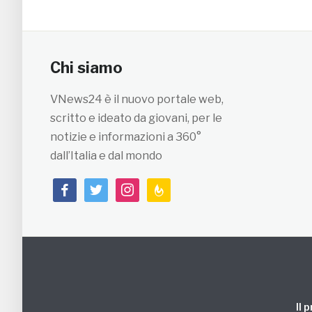
Chi siamo
VNews24 è il nuovo portale web,
scritto e ideato da giovani, per le
notizie e informazioni a 360°
dall’Italia e dal mondo
facebook
twitter
instagram
feedburner
Il