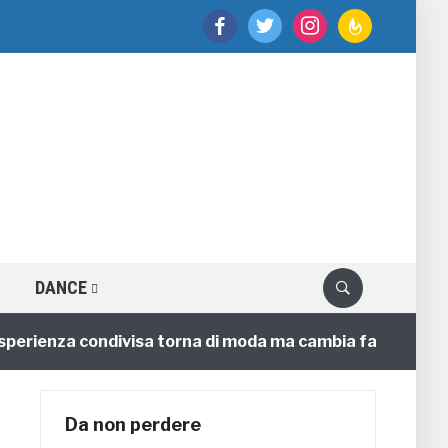
facebook
twitter
instagram
feedburner
DANCE
perienza condivisa torna di moda ma cambia faccia
Da non perdere