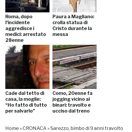
Roma, dopo
Paura a Magliano:
l’incidente
crolla statua di
aggredisce i
Cristo durante la
medici: arrestato
messa
28enne
Cade dal tetto di
Como, 20enne fa
casa, la moglie:
jogging vicino ai
“Ho fatto di tutto
binari: travolto e
per salvarlo”
ucciso dal treno
Home
»
CRONACA
»
Sarezzo, bimbo di 9 anni travolto