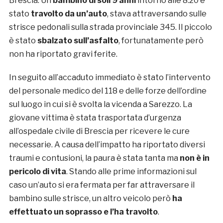
Brescia. Un
bambino di soli 9 anni
intorno alle 8.20 è
stato
travolto da un’auto
, stava attraversando sulle
strisce pedonali sulla strada provinciale 345. Il piccolo
è stato
sbalzato sull’asfalto
, fortunatamente però
non ha riportato gravi ferite.
In seguito all’accaduto immediato è stato l’intervento
del personale medico del 118 e delle forze dell’ordine
sul luogo in cui si è svolta la vicenda a Sarezzo. La
giovane vittima è stata trasportata d’urgenza
all’ospedale civile di Brescia per ricevere le cure
necessarie. A causa dell’impatto ha riportato diversi
traumi e contusioni, la paura è stata tanta ma
non è in
pericolo di vita
. Stando alle prime informazioni sul
caso un’auto si era fermata per far attraversare il
bambino sulle strisce, un altro veicolo però
ha
effettuato un soprasso e l’ha travolto
.