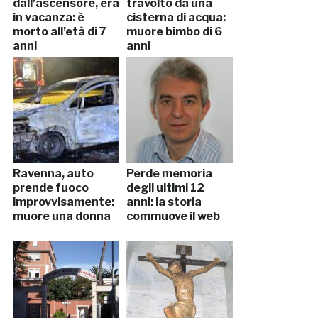
dall’ascensore, era
travolto da una
in vacanza: è
cisterna di acqua:
morto all’età di 7
muore bimbo di 6
anni
anni
Ravenna, auto
Perde memoria
prende fuoco
degli ultimi 12
improvvisamente:
anni: la storia
muore una donna
commuove il web