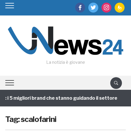
facebook
twitter
instagram
feedburn
La notizia è giovane
: i 5 migliori brand che stanno guidando il settore
Tag:
scalofarini