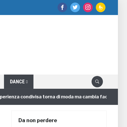
facebook
twitter
instagram
feedburner
DANCE
enza condivisa torna di moda ma cambia faccia
4 ann
Da non perdere