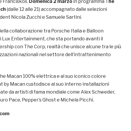
e Franciskos.
Domenica 2 marzo
in programma T
he
nch
(dalle 12 alle 21) accompagnato dalle selezioni
sident Nicola Zucchi e Samuele Sartini.
della collaborazione tra Porsche Italia e Balloon
 Lux Entertainment, che sta portando avanti il
rship con The Corp, realtà che unisce alcune tra le più
zzazioni nazionali nel settore dell’intrattenimento
.
che Macan 100% elettrica e al suo iconico colore
t by Macan custodisce al suo interno installazioni
zzate da artisti di fama mondiale come Alex Schweder,
ro Pace, Pepper’s Ghost e Michela Picchi.
.com