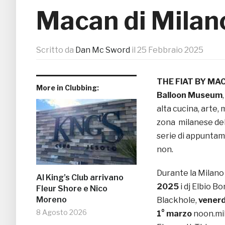
Macan di Milan
Scritto da
Dan Mc Sword
il
25 Febbraio 2025
THE FlAT BY MA
More in Clubbing:
Balloon Museum
alta cucina, arte, 
zona
milanese del
serie di appuntame
non.
Durante la Milan
Al King’s Club arrivano
2025
i dj Elbio B
Fleur Shore e Nico
Moreno
Blackhole,
venerd
8 Agosto 2026
1° marzo
noon.mi