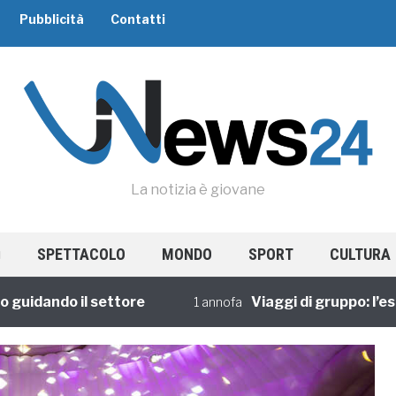
Pubblicità
Contatti
La notizia è giovane
SPETTACOLO
MONDO
SPORT
CULTURA
dando il settore
Viaggi di gruppo: l’esperi
1 annofa