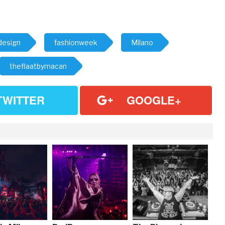
design
fashionweek
Milano
theflaatbymacan
TWITTER
GOOGLE+