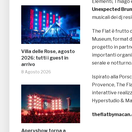
Elementi, Thiago 
Unexpected Bru
musicali dei dj re
The Flat è frutto 
Museum, format di
progetto in partne
Villa delle Rose, agosto
importanti organi
2026: tutti i guest in
serale e notturno
arrivo
8 Agosto 2026
Ispirato alla Pors
Provence, The Fla
interattive reali
Hyperstudio & Mau
theflatbymacan
Aperyshow torna a