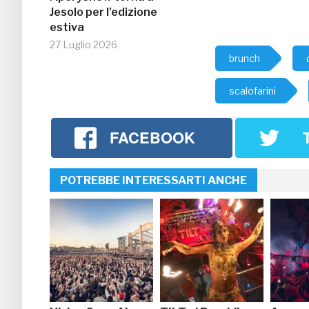
Jesolo per l’edizione
estiva
27 Luglio 2026
brunch
scalofarini
FACEBOOK
POTREBBE INTERESSARTI ANCHE