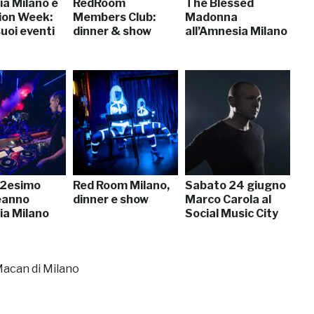
a Milano e
RedRoom
The Blessed
hion Week:
Members Club:
Madonna
 suoi eventi
dinner & show
all’Amnesia Milano
22esimo
Red Room Milano,
Sabato 24 giugno
eanno
dinner e show
Marco Carola al
a Milano
Social Music City
Macan di Milano