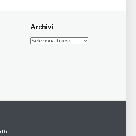
Archivi
Archivi
tti