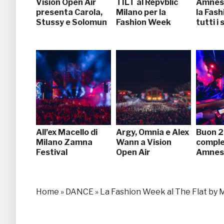
Vision Open Air
TILT al Repvblic
Amnesi
presenta Carola,
Milano per la
la Fas
Stussy e Solomun
Fashion Week
tutti i
All’ex Macello di
Argy, Omnia e Alex
Buon 
Milano Zamna
Wann a Vision
compl
Festival
Open Air
Amnesi
Home
»
DANCE
»
La Fashion Week al The Flat by 