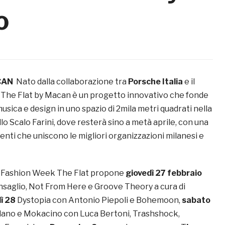
o
CAN
Nato dalla collaborazione tra
Porsche Italia
e il
, The Flat by Macan è un progetto innovativo che fonde
musica e design in uno spazio di 2mila metri quadrati nella
lo Scalo Farini, dove resterà sino a metà aprile, con una
nti che uniscono le migliori organizzazioni milanesi e
o Fashion Week The Flat propone
giovedì 27
febbraio
onsaglio, Not From Here e Groove Theory a cura di
ì 28
Dystopia con Antonio Piepoli e Bohemoon,
sabato
lano e Mokacino con Luca Bertoni, Trashshock,