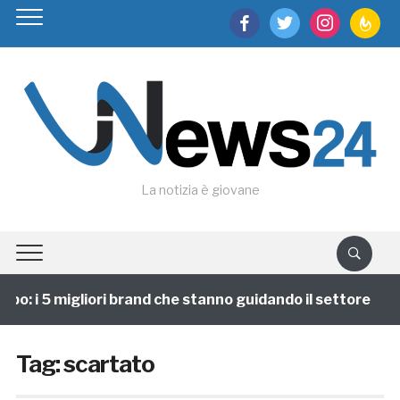
facebook
twitter
instagram
feedburn
La notizia è giovane
po: i 5 migliori brand che stanno guidando il settore
Tag:
scartato