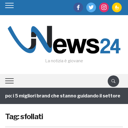
facebook
twitter
instagram
feedburn
La notizia è giovane
ppo: i 5 migliori brand che stanno guidando il settore
Tag:
sfollati