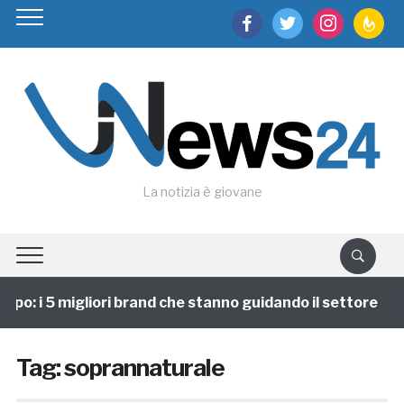
facebook
twitter
instagram
feedburn
La notizia è giovane
ppo: i 5 migliori brand che stanno guidando il settore
Tag:
soprannaturale