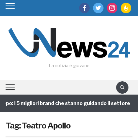
facebook
twitter
instagram
feedburn
La notizia è giovane
ppo: i 5 migliori brand che stanno guidando il settore
Tag:
Teatro Apollo