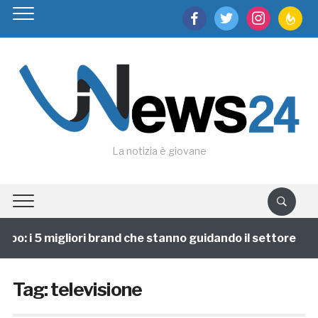
facebook
twitter
instagram
feedburn
La notizia è giovane
po: i 5 migliori brand che stanno guidando il settore
Tag:
televisione