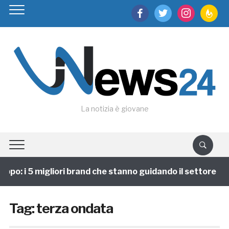
facebook
twitter
instagram
feedburn
La notizia è giovane
ppo: i 5 migliori brand che stanno guidando il settore
Tag:
terza ondata