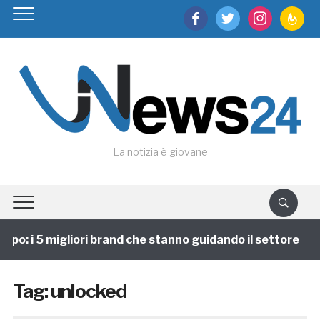
facebook
twitter
instagram
feedburn
La notizia è giovane
po: i 5 migliori brand che stanno guidando il settore
Tag:
unlocked