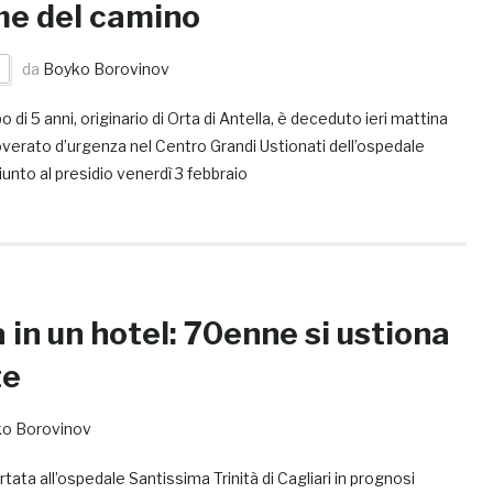
me del camino
da
Boyko Borovinov
 di 5 anni, originario di Orta di Antella, è deceduto ieri mattina
verato d’urgenza nel Centro Grandi Ustionati dell’ospedale
 giunto al presidio venerdì 3 febbraio
in un hotel: 70enne si ustiona
te
o Borovinov
ata all’ospedale Santissima Trinità di Cagliari in prognosi