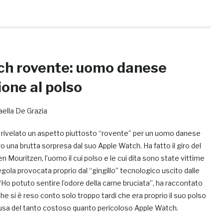
ch rovente: uomo danese
ione al polso
aella De Grazia
a rivelato un aspetto piuttosto “rovente” per un uomo danese
 una brutta sorpresa dal suo Apple Watch. Ha fatto il giro del
en Mouritzen, l’uomo il cui polso e le cui dita sono state vittime
regola provocata proprio dal “gingillo” tecnologico uscito dalle
 “Ho potuto sentire l’odore della carne bruciata”, ha raccontato
he si è reso conto solo troppo tardi che era proprio il suo polso
ausa del tanto costoso quanto pericoloso Apple Watch.