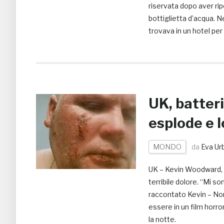
riservata dopo aver rip
bottiglietta d’acqua. N
trovava in un hotel per
UK, batteri
esplode e l
MONDO
da
Eva Ur
UK – Kevin Woodward, un
terribile dolore. “Mi s
raccontato Kevin – No
essere in un film horro
la notte.