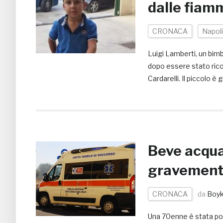
dalle fiam
CRONACA
Napoli
Luigi Lamberti, un bimbo
dopo essere stato rico
Cardarelli. Il piccolo è
Beve acqua 
gravemen
CRONACA
da
Boyk
Una 70enne è stata port