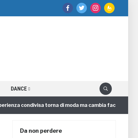
facebook
twitter
instagram
feedburner
DANCE
ienza condivisa torna di moda ma cambia faccia
4 an
Da non perdere