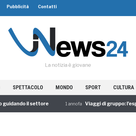
Pubblicità
Contatti
La notizia è giovane
SPETTACOLO
MONDO
SPORT
CULTURA
idando il settore
Viaggi di gruppo: l’esper
1 annofa