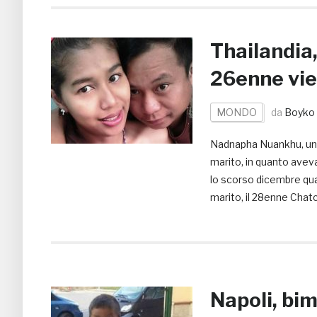
Thailandia,
26enne vie
MONDO
da
Boyko 
Nadnapha Nuankhu, una 
marito, in quanto aveva
lo scorso dicembre quan
marito, il 28enne Chatc
Napoli, bi