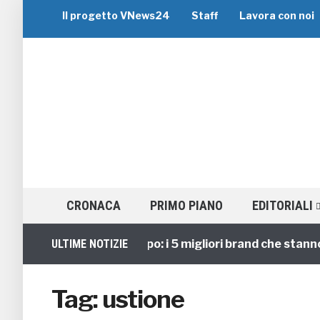
Il progetto VNews24
Staff
Lavora con noi
CRONACA
PRIMO PIANO
EDITORIALI
Viaggi di Gruppo: i 5 migliori brand che stanno gu
ULTIME NOTIZIE
Tag:
ustione